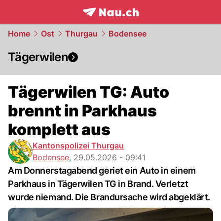
frontpage.
NAU.ch
Home
Ost
Thurgau
Bodensee
Tägerwilen
Tägerwilen TG: Auto
brennt in Parkhaus
komplett aus
Kantonspolizei Thurgau
Bodensee
,
29.05.2026 - 09:41
Am Donnerstagabend geriet ein Auto in einem
Parkhaus in Tägerwilen TG in Brand. Verletzt
wurde niemand. Die Brandursache wird abgeklärt.