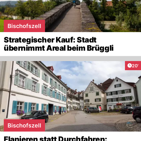
Bischofszell
Strategischer Kauf: Stadt
übernimmt Areal beim Brüggli
Arti
20'
Bischofszell
Flanieren statt Durchfahren: