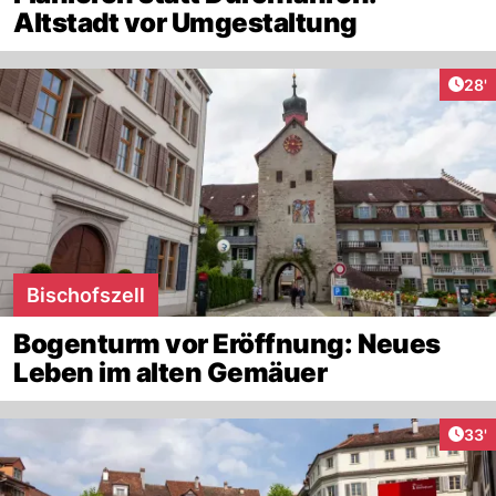
Altstadt vor Umgestaltung
Arti
28'
Bischofszell
Bogenturm vor Eröffnung: Neues
Leben im alten Gemäuer
Arti
33'