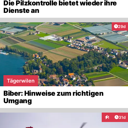
Die Pilzkontrolle bietet wieder ihre
Dienste an
Artik
29d
Tägerwilen
Biber: Hinweise zum richtigen
Umgang
Artik
1
31d
Interaktione