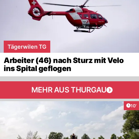
Tägerwilen TG
Arbeiter (46) nach Sturz mit Velo
ins Spital geflogen
MEHR AUS THURGAU
Arti
10'