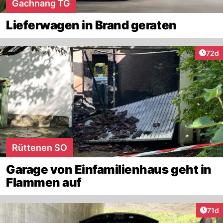
Gachnang TG
Lieferwagen in Brand geraten
Artik
72d
Rüttenen SO
Garage von Einfamilienhaus geht in
Flammen auf
Artik
71d