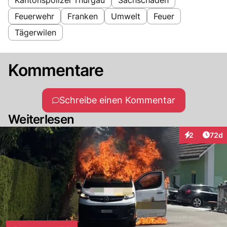
Feuerwehr
Franken
Umwelt
Feuer
Tägerwilen
Kommentare
Schreibe einen Kommentar
Weiterlesen
Artik
2
72d
Interaktionen