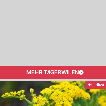
MEHR TäGERWILEN
Arti
2
2d
Interaktion