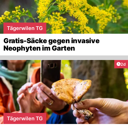
Tägerwilen TG
Gratis-Säcke gegen invasive
Neophyten im Garten
Arti
2d
Tägerwilen TG