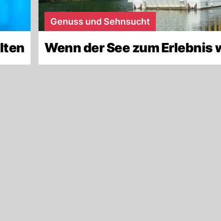
Genuss und Sehnsucht
lten
Wenn der See zum Erlebnis 