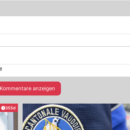
!
e Kommentare anzeigen
Artikel veröffentlicht:
355d