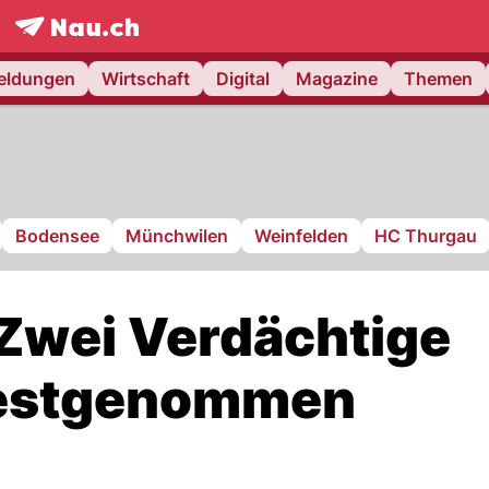
frontpage.
NAU.ch
meldungen
Wirtschaft
Digital
Magazine
Themen
Bodensee
Münchwilen
Weinfelden
HC Thurgau
Zwei Verdächtige
festgenommen