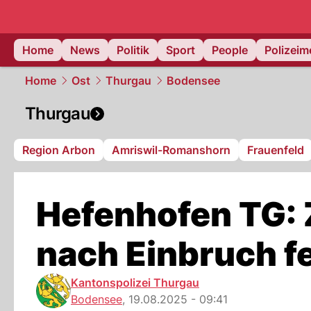
Home
News
Politik
Sport
People
Polizei
Home
Ost
Thurgau
Bodensee
Thurgau
Region Arbon
Amriswil-Romanshorn
Frauenfeld
Hefenhofen TG: 
nach Einbruch 
Kantonspolizei Thurgau
Bodensee
,
19.08.2025 - 09:41