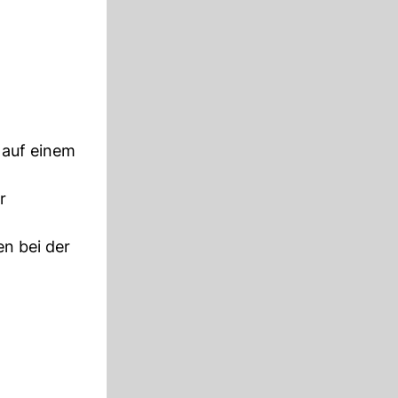
 auf einem
r
n bei der