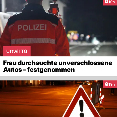
Artik
19h
Uttwil TG
Frau durchsuchte unverschlossene
Autos – festgenommen
Artik
19h