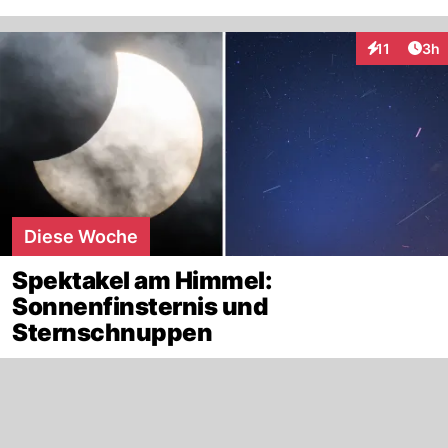
Arti
11
3h
Interaktione
Diese Woche
Spektakel am Himmel:
Sonnenfinsternis und
Sternschnuppen