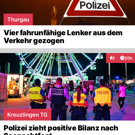
Thurgau
Vier fahrunfähige Lenker aus dem
Verkehr gezogen
Artik
3
20h
Interaktionen
Kreuzlingen TG
Polizei zieht positive Bilanz nach