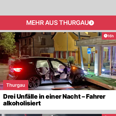
MEHR AUS THURGAU
Artik
16h
Thurgau
Drei Unfälle in einer Nacht – Fahrer
alkoholisiert