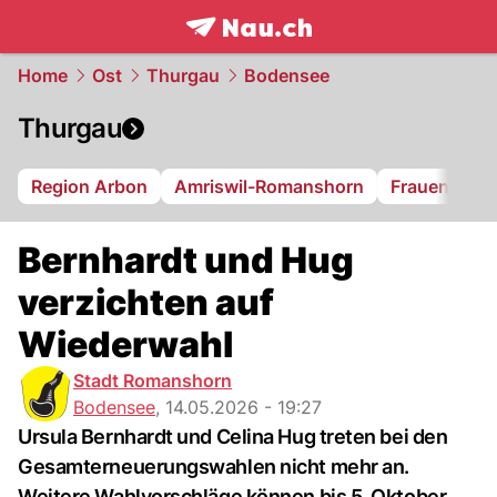
frontpage.
NAU.ch
Home
Ost
Thurgau
Bodensee
Thurgau
Region Arbon
Amriswil-Romanshorn
Frauenfeld
Bernhardt und Hug
verzichten auf
Wiederwahl
Stadt Romanshorn
Bodensee
,
14.05.2026 - 19:27
Ursula Bernhardt und Celina Hug treten bei den
Gesamterneuerungswahlen nicht mehr an.
Weitere Wahlvorschläge können bis 5. Oktober