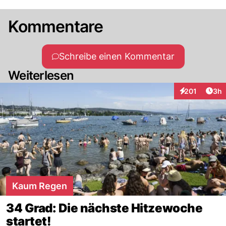
Kommentare
Schreibe einen Kommentar
Weiterlesen
Arti
201
3h
Interaktionen
Kaum Regen
34 Grad: Die nächste Hitzewoche
startet!