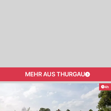
MEHR AUS THURGAU
Arti
4h