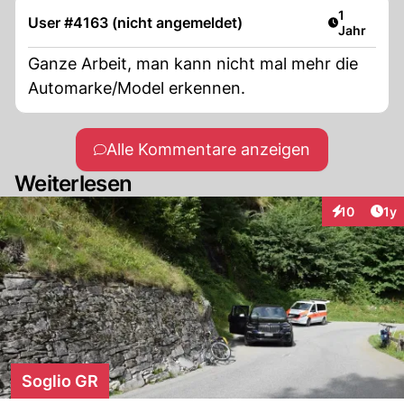
Artikel ver
1
User #4163 (nicht angemeldet)
Jahr
Ganze Arbeit, man kann nicht mal mehr die
Automarke/Model erkennen.
Alle Kommentare anzeigen
Weiterlesen
Art
10
1y
Interaktione
Soglio GR