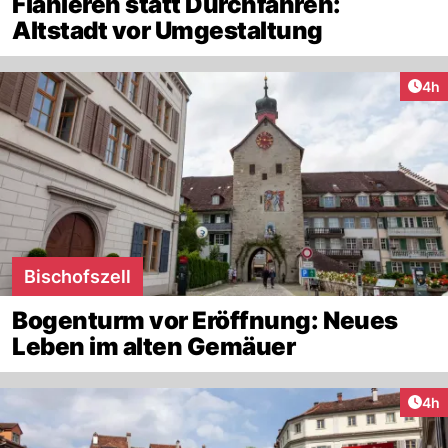
Flanieren statt Durchfahren:
Altstadt vor Umgestaltung
Arti
4h
Bischofszell
Bogenturm vor Eröffnung: Neues
Leben im alten Gemäuer
Arti
4h