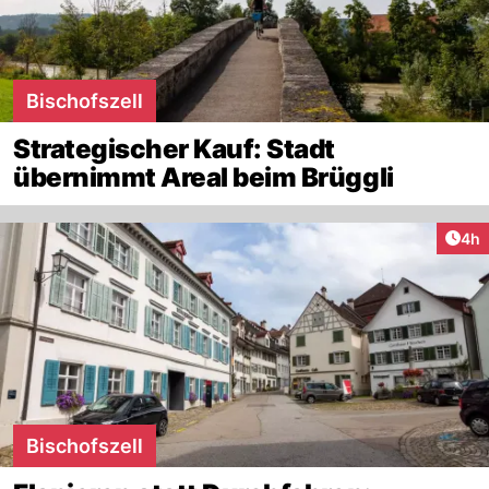
Bischofszell
Strategischer Kauf: Stadt
übernimmt Areal beim Brüggli
Arti
4h
Bischofszell