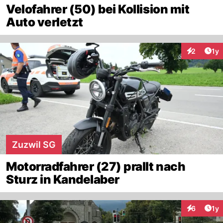
Velofahrer (50) bei Kollision mit
Auto verletzt
Art
2
1y
Interaktion
Zuzwil SG
Motorradfahrer (27) prallt nach
Sturz in Kandelaber
Art
6
1y
Interaktion