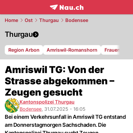
frontpage.
NAU.ch
Home
Ost
Thurgau
Bodensee
Thurgau
Region Arbon
Amriswil-Romanshorn
Frauenfeld
Amriswil TG: Von der
Strasse abgekommen –
Zeugen gesucht
Kantonspolizei Thurgau
Bodensee
,
31.07.2025 - 16:05
Bei einem Verkehrsunfall in Amriswil TG entstand
am Donnerstagmorgen Sachschaden. Die
Kantonspolizei Thurgau sucht Zeugen.