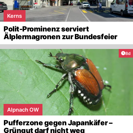
Kerns
Polit-Prominenz serviert
Älplermagronen zur Bundesfeier
Arti
8d
Alpnach OW
Pufferzone gegen Japankäfer –
Grüngut darf nicht weg