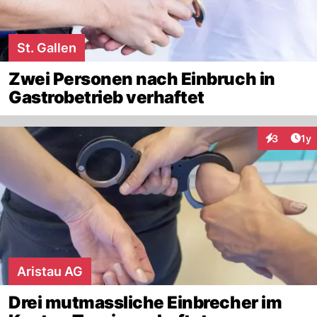
St. Gallen
Zwei Personen nach Einbruch in
Gastrobetrieb verhaftet
Art
3
1y
Interaktion
Aristau AG
Drei mutmassliche Einbrecher im