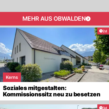
MEHR AUS OBWALDEN
Arti
2d
Kerns
Soziales mitgestalten:
Kommissionssitz neu zu besetzen
Arti
3d