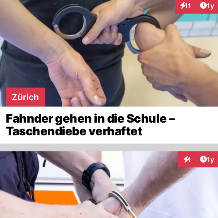
Art
11
1y
Interaktione
Zürich
Fahnder gehen in die Schule –
Taschendiebe verhaftet
Art
1
1y
Interaktion