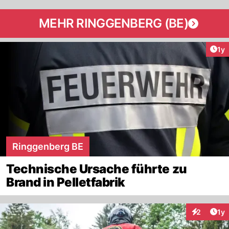
MEHR RINGGENBERG (BE)
Art
1y
Ringgenberg BE
Technische Ursache führte zu
Brand in Pelletfabrik
Art
2
1y
Interaktion