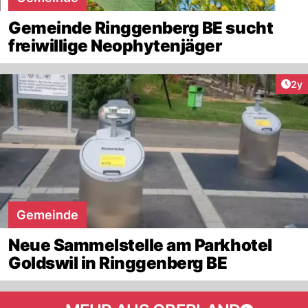
Gemeinde Ringgenberg BE sucht
freiwillige Neophytenjäger
Arti
2y
Gemeinde
Neue Sammelstelle am Parkhotel
Goldswil in Ringgenberg BE