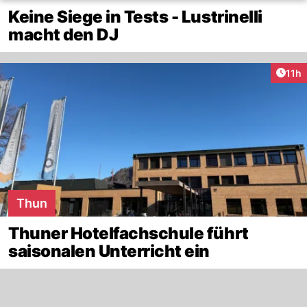
Keine Siege in Tests - Lustrinelli
macht den DJ
Artik
11h
Thun
Thuner Hotelfachschule führt
saisonalen Unterricht ein