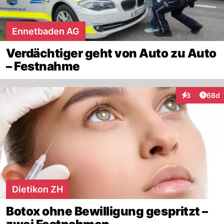
Ennetbaden AG
Verdächtiger geht von Auto zu Auto
– Festnahme
Artik
3
68d
Interaktionen
Dietikon ZH
Botox ohne Bewilligung gespritzt –