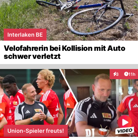
Interlaken BE
Velofahrerin bei Kollision mit Auto
schwer verletzt
Artik
3
11h
Interaktione
Union-Spieler freuts!