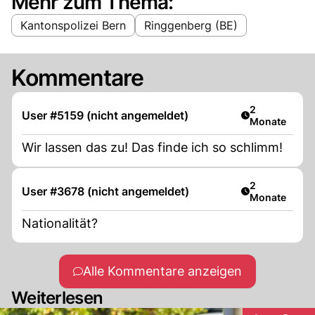
Mehr zum Thema:
Kantonspolizei Bern
Ringgenberg (BE)
Kommentare
Artikel veröff
2
User #5159 (nicht angemeldet)
Monate
Wir lassen das zu! Das finde ich so schlimm!
Artikel veröff
2
User #3678 (nicht angemeldet)
Monate
Nationalität?
Alle Kommentare anzeigen
Weiterlesen