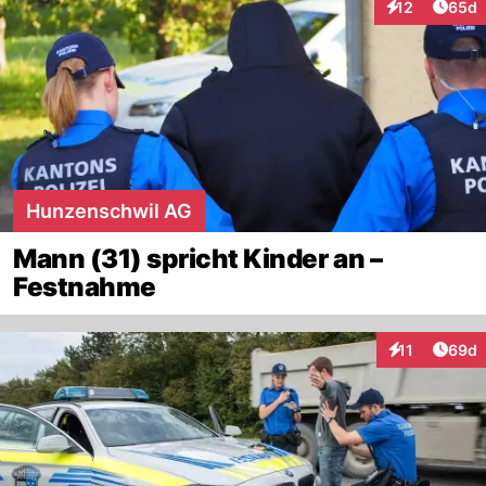
Artik
12
65d
Interaktionen
Hunzenschwil AG
Mann (31) spricht Kinder an –
Festnahme
Artik
11
69d
Interaktionen