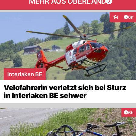
MEHR AUS OBERLAND
Arti
4
6h
Interaktion
Interlaken BE
Velofahrerin verletzt sich bei Sturz
in Interlaken BE schwer
Arti
6h