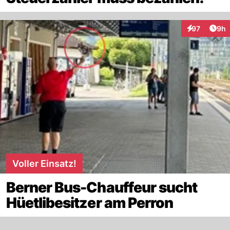
Arti
97
9h
Interaktionen
Voller Einsatz!
Berner Bus-Chauffeur sucht
Hüetlibesitzer am Perron