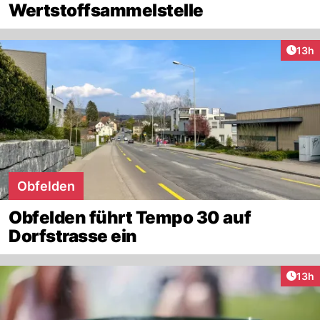
Wertstoffsammelstelle
Artik
13h
Obfelden
Obfelden führt Tempo 30 auf
Dorfstrasse ein
Artik
13h