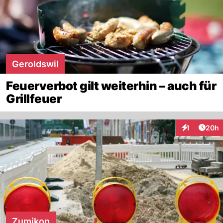
Geroldswil
Feuerverbot gilt weiterhin – auch für
Grillfeuer
Artik
1
20h
Interaktione
Zumikon