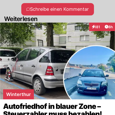
Schreibe einen Kommentar
Weiterlesen
Arti
181
8h
Interaktionen
Winterthur
Autofriedhof in blauer Zone –
Steuerzahler muss bezahlen!