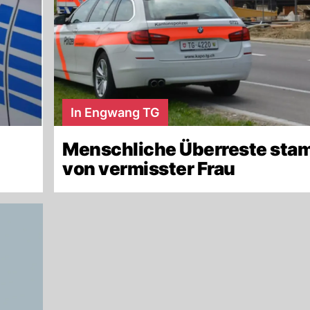
In Engwang TG
Menschliche Überreste st
von vermisster Frau