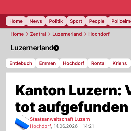
Home
News
Politik
Sport
People
Polizei
Home
Zentral
Luzernerland
Hochdorf
Luzernerland
Entlebuch
Emmen
Hochdorf
Rontal
Kriens
Kanton Luzern: 
tot aufgefunden
Staatsanwaltschaft Luzern
Hochdorf
,
14.06.2026 - 14:21