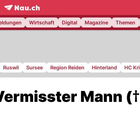
frontpage.
NAU.ch
meldungen
Wirtschaft
Digital
Magazine
Themen
Ruswil
Sursee
Region Reiden
Hinterland
HC Kr
Vermisster Mann (