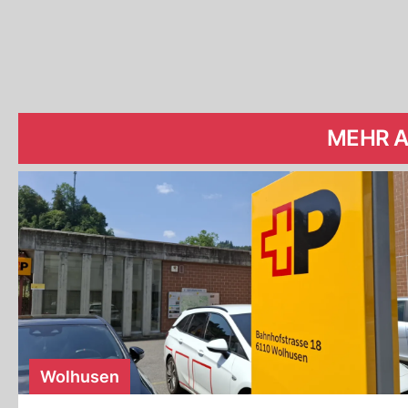
MEHR 
Wolhusen