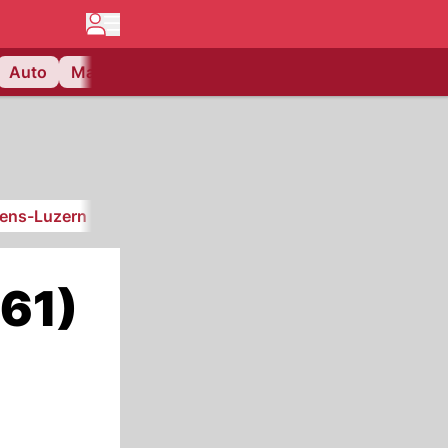
Auto
Matchcenter
Videos
Nau Plus
Lifestyle
iens-Luzern
SC Kriens
†61)