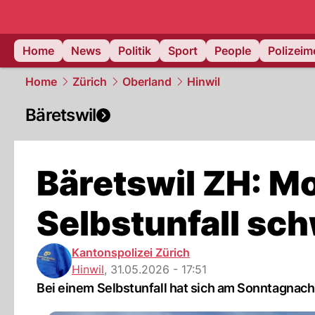
Home
News
Politik
Sport
People
Polizei
Home
Zürich
Oberland
Hinwil
Bäretswil
Bäretswil ZH: Mo
Selbstunfall sch
Kantonspolizei Zürich
Hinwil
,
31.05.2026 - 17:51
Bei einem Selbstunfall hat sich am Sonntagnachm