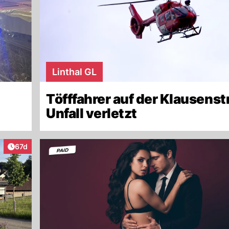
Linthal GL
Töfffahrer auf der Klausenst
Unfall verletzt
Artikel veröffentlicht:
67d