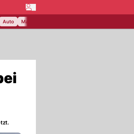
Auto
Matchcenter
Videos
Nau Plus
Lifestyle
bei
tzt.