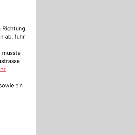
n Richtung
n ab, fuhr
t musste
astrasse
ehr
 sowie ein