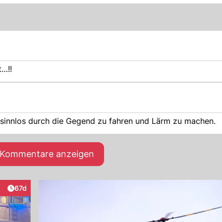
t…!!
 sinnlos durch die Gegend zu fahren und Lärm zu machen.
e Kommentare anzeigen
Artikel veröffentlicht:
67d
eraktionen