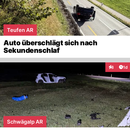
Teufen AR
Auto überschlägt sich nach
Sekundenschlaf
Art
8
1d
Interaktion
Schwägalp AR