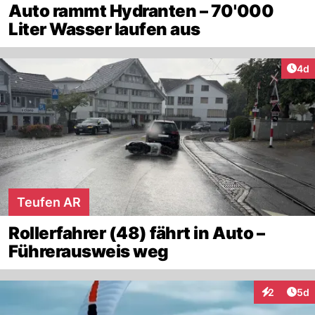
Auto rammt Hydranten – 70'000
Liter Wasser laufen aus
Arti
4d
Teufen AR
Rollerfahrer (48) fährt in Auto –
Führerausweis weg
Arti
2
5d
Interaktion