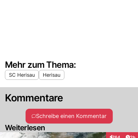
Mehr zum Thema:
SC Herisau
Herisau
Kommentare
Schreibe einen Kommentar
Weiterlesen
Arti
764
2h