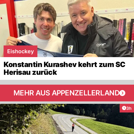
Eishockey
Konstantin Kurashev kehrt zum SC
Herisau zurück
MEHR AUS APPENZELLERLAND
Arti
3h