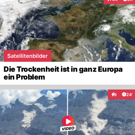
Interaktionen
Satellitenbilder
Die Trockenheit ist in ganz Europa
ein Problem
Arti
9
24'
Interaktione