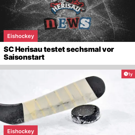
Eishockey
SC Herisau testet sechsmal vor
Saisonstart
Art
1y
Eishockey