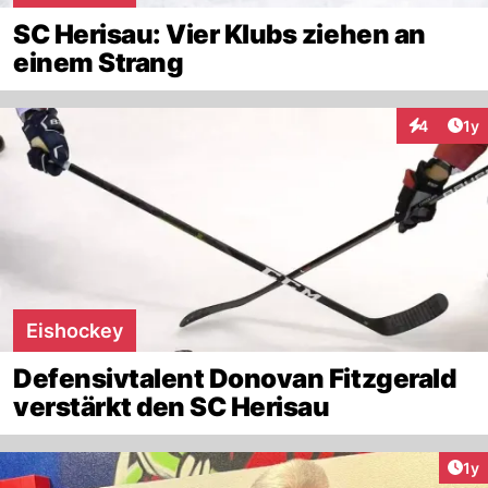
SC Herisau: Vier Klubs ziehen an
einem Strang
Art
4
1y
Interaktion
Eishockey
Defensivtalent Donovan Fitzgerald
verstärkt den SC Herisau
Art
1y