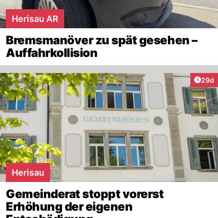
Herisau AR
Bremsmanöver zu spät gesehen –
Auffahrkollision
Artik
29d
Herisau
Gemeinderat stoppt vorerst
Erhöhung der eigenen