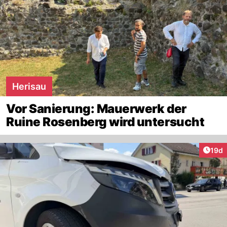
Herisau
Vor Sanierung: Mauerwerk der
Ruine Rosenberg wird untersucht
Artik
19d