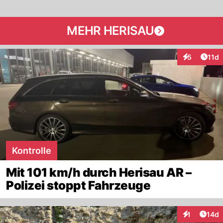
MEHR HERISAU
Artik
5
11d
Interaktione
Kontrolle
Mit 101 km/h durch Herisau AR –
Polizei stoppt Fahrzeuge
Artik
1
14d
Interaktione