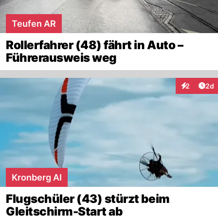
Teufen AR
Rollerfahrer (48) fährt in Auto –
Führerausweis weg
Arti
2
2d
Interaktion
Kronberg AI
Flugschüler (43) stürzt beim
Gleitschirm-Start ab