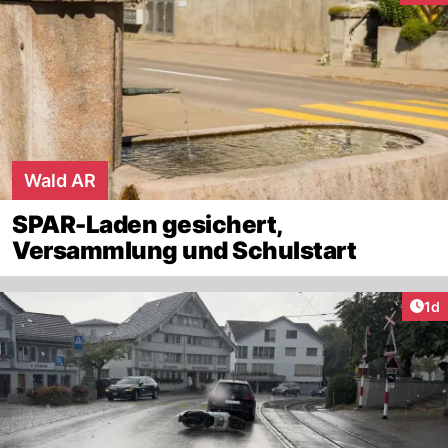
Wald AR
SPAR-Laden gesichert,
Versammlung und Schulstart
Art
1d