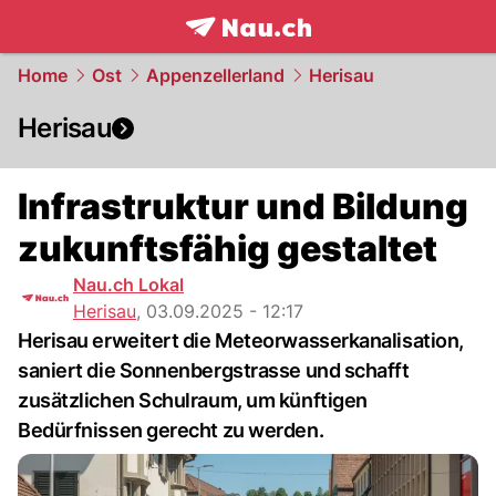
frontpage.
NAU.ch
Home
Ost
Appenzellerland
Herisau
Herisau
Infrastruktur und Bildung
zukunftsfähig gestaltet
Nau.ch Lokal
Herisau
,
03.09.2025 - 12:17
Herisau erweitert die Meteorwasserkanalisation,
saniert die Sonnenbergstrasse und schafft
zusätzlichen Schulraum, um künftigen
Bedürfnissen gerecht zu werden.