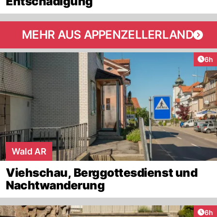
Entschädigung
MEHR AUS APPENZELLERLAND
Arti
6h
Wald AR
Viehschau, Berggottesdienst und
Nachtwanderung
Arti
6h