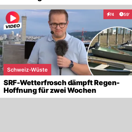
Arti
74
59'
Interaktionen
Schweiz-Wüste
SRF-Wetterfrosch dämpft Regen-
Hoffnung für zwei Wochen