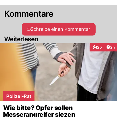
Kommentare
Schreibe einen Kommentar
Weiterlesen
Arti
425
2h
Interaktionen
Polizei-Rat
Wie bitte? Opfer sollen
Messerangreifer siezen