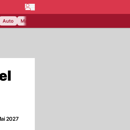
Auto
Matchcenter
Videos
Nau Plus
Lifestyle
el
Mai 2027