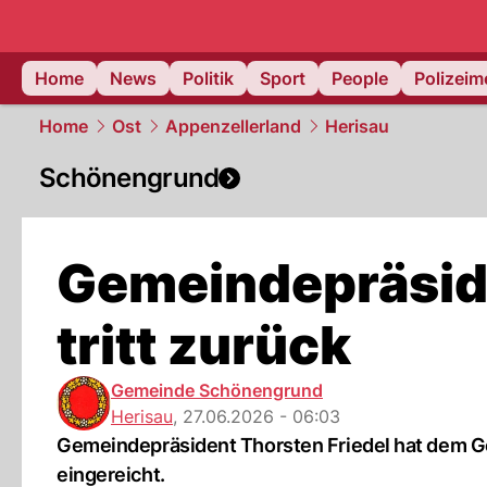
Home
News
Politik
Sport
People
Polizei
Home
Ost
Appenzellerland
Herisau
Schönengrund
Gemeindepräside
tritt zurück
Gemeinde Schönengrund
Herisau
,
27.06.2026 - 06:03
Gemeindepräsident Thorsten Friedel hat dem G
eingereicht.