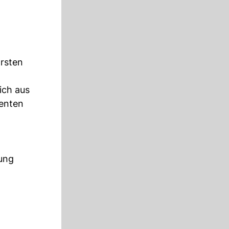
rsten
ich aus
denten
tung