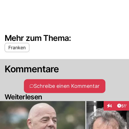
Mehr zum Thema:
Franken
Kommentare
Schreibe einen Kommentar
Weiterlesen
Arti
4
51'
Interaktion