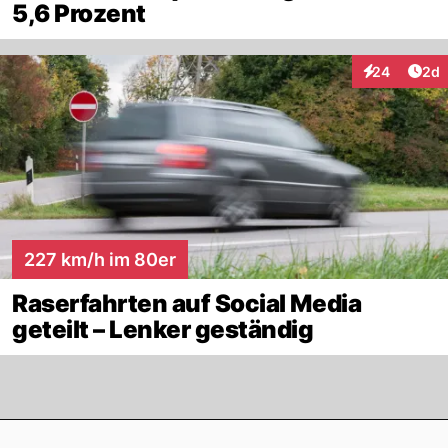
5,6 Prozent
Arti
24
2d
Interaktionen
227 km/h im 80er
Raserfahrten auf Social Media
geteilt – Lenker geständig
Footer