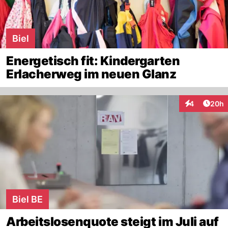
Biel
Energetisch fit: Kindergarten
Erlacherweg im neuen Glanz
Artik
4
20h
Interaktionen
Biel BE
Arbeitslosenquote steigt im Juli auf