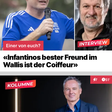
Einer von euch?
«Infantinos bester Freund im
Wallis ist der Coiffeur»
Arti
7
51'
Interaktion