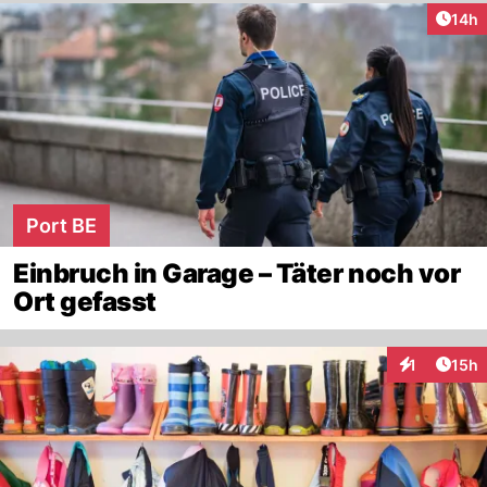
Artik
14h
Port BE
Einbruch in Garage – Täter noch vor
Ort gefasst
Artik
1
15h
Interaktione