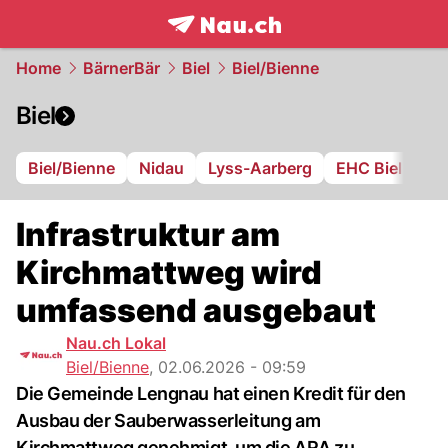
frontpage.
NAU.ch
Home
BärnerBär
Biel
Biel/Bienne
Biel
Biel/Bienne
Nidau
Lyss-Aarberg
EHC Biel
FC
Infrastruktur am
Kirchmattweg wird
umfassend ausgebaut
Nau.ch Lokal
Biel/Bienne
,
02.06.2026 - 09:59
Die Gemeinde Lengnau hat einen Kredit für den
Ausbau der Sauberwasserleitung am
Kirchmattweg genehmigt, um die ARA zu