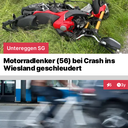
Untereggen SG
Motorradlenker (56) bei Crash ins
Wiesland geschleudert
Arti
5
3y
Interaktion