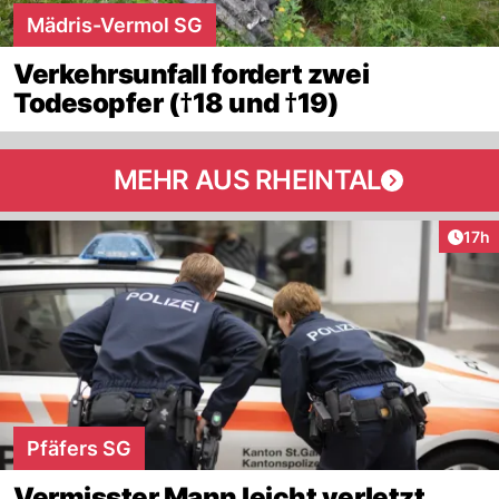
Mädris-Vermol SG
Verkehrsunfall fordert zwei
Todesopfer (†18 und †19)
MEHR AUS RHEINTAL
Artik
17h
Pfäfers SG
Vermisster Mann leicht verletzt