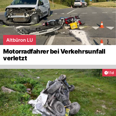
Altbüron LU
Motorradfahrer bei Verkehrsunfall
verletzt
Artik
11d