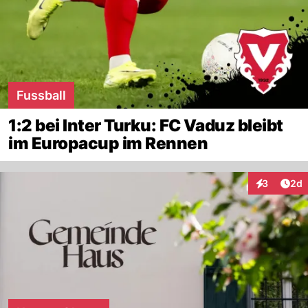
Fussball
1:2 bei Inter Turku: FC Vaduz bleibt
im Europacup im Rennen
Arti
3
2d
Interaktion