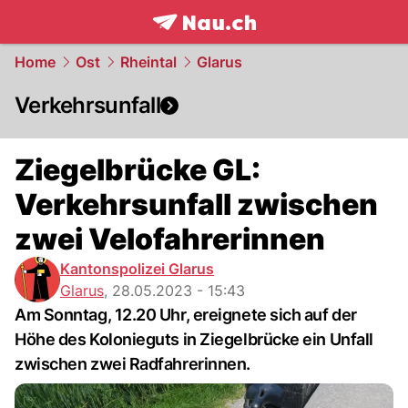
frontpage.
NAU.ch
Home
Ost
Rheintal
Glarus
Verkehrsunfall
Ziegelbrücke GL:
Verkehrsunfall zwischen
zwei Velofahrerinnen
Kantonspolizei Glarus
Glarus
,
28.05.2023 - 15:43
Am Sonntag, 12.20 Uhr, ereignete sich auf der
Höhe des Kolonieguts in Ziegelbrücke ein Unfall
zwischen zwei Radfahrerinnen.