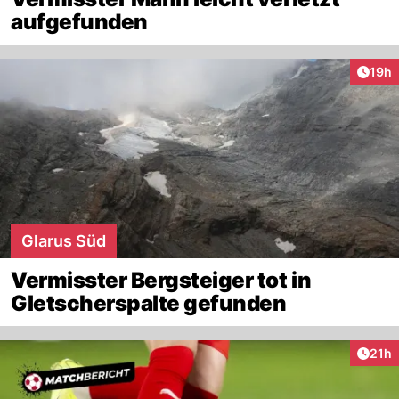
aufgefunden
Artik
19h
Glarus Süd
Vermisster Bergsteiger tot in
Gletscherspalte gefunden
Artik
21h