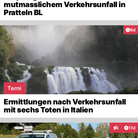
mutmasslichem Verkehrsunfall in
Pratteln BL
Arti
6d
Terni
Ermittlungen nach Verkehrsunfall
mit sechs Toten in Italien
Artik
5
11d
Interaktione