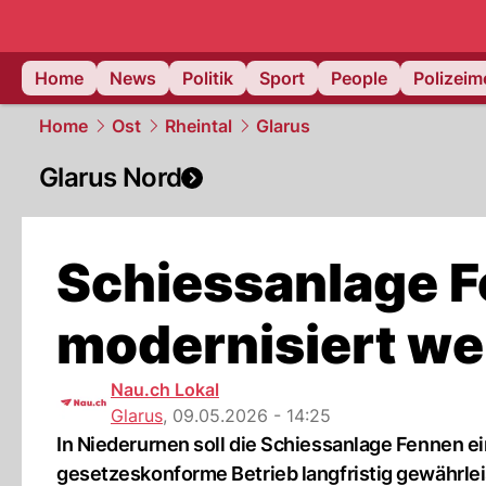
Home
News
Politik
Sport
People
Polizei
Home
Ost
Rheintal
Glarus
Glarus Nord
Schiessanlage F
modernisiert w
Nau.ch Lokal
Glarus
,
09.05.2026 - 14:25
In Niederurnen soll die Schiessanlage Fennen ei
gesetzeskonforme Betrieb langfristig gewährleis