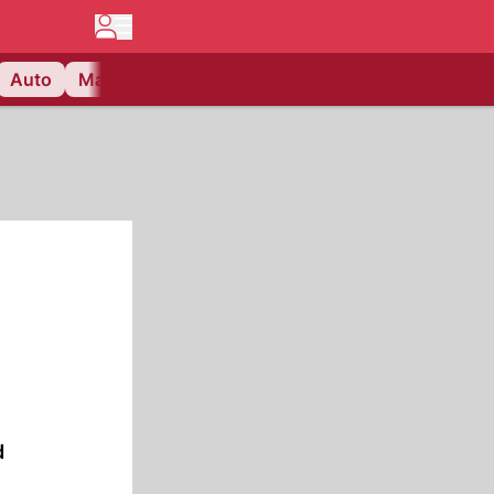
Auto
Matchcenter
Videos
Nau Plus
Lifestyle
d