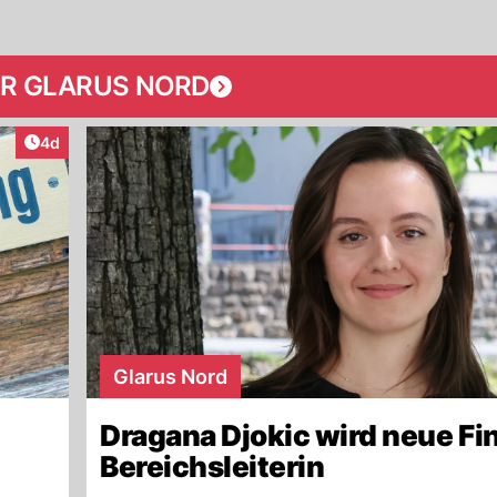
R GLARUS NORD
Artikel veröffentlicht:
4d
Glarus Nord
Dragana Djokic wird neue Fi
Bereichsleiterin