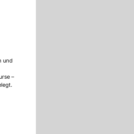
n und
urse –
legt.