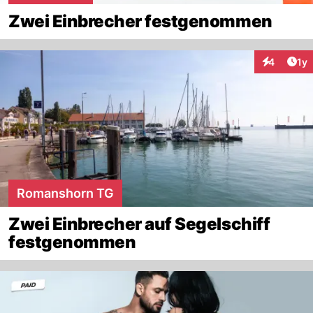
Zwei Einbrecher festgenommen
Art
4
1y
Interaktion
Romanshorn TG
Zwei Einbrecher auf Segelschiff
festgenommen