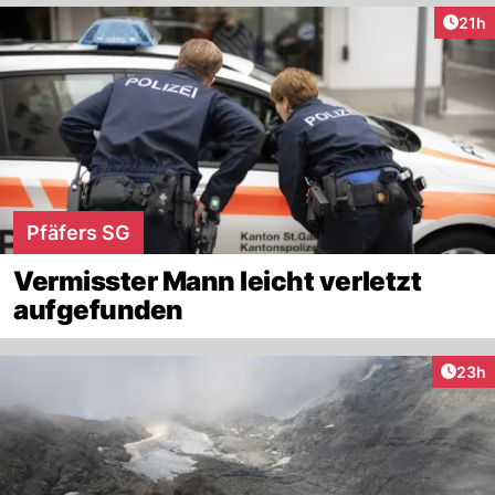
Artik
21h
Pfäfers SG
Vermisster Mann leicht verletzt
aufgefunden
Artik
23h