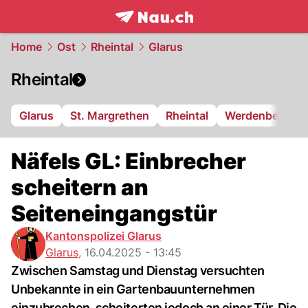
frontpage.
NAU.ch
Home
Ost
Rheintal
Glarus
Rheintal
Glarus
St. Margrethen
Rheintal
Werdenberg
Näfels GL: Einbrecher
scheitern an
Seiteneingangstür
Kantonspolizei Glarus
Glarus
,
16.04.2025 - 13:45
Zwischen Samstag und Dienstag versuchten
Unbekannte in ein Gartenbauunternehmen
einzubrechen, scheiterten jedoch an einer Tür. Die