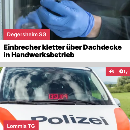
Degersheim SG
Einbrecher kletter über Dachdecke
in Handwerksbetrieb
Art
5
1y
Interaktion
Lommis TG