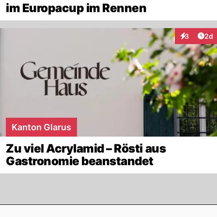
im Europacup im Rennen
Arti
3
2d
Interaktion
Kanton Glarus
Zu viel Acrylamid – Rösti aus
Gastronomie beanstandet
Footer