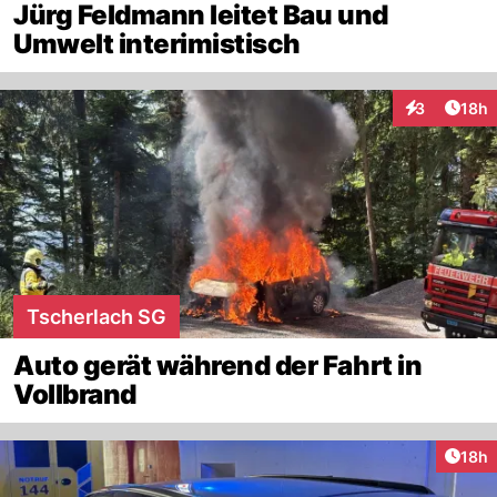
Jürg Feldmann leitet Bau und
Umwelt interimistisch
Artik
3
18h
Interaktione
Tscherlach SG
Auto gerät während der Fahrt in
Vollbrand
Artik
18h