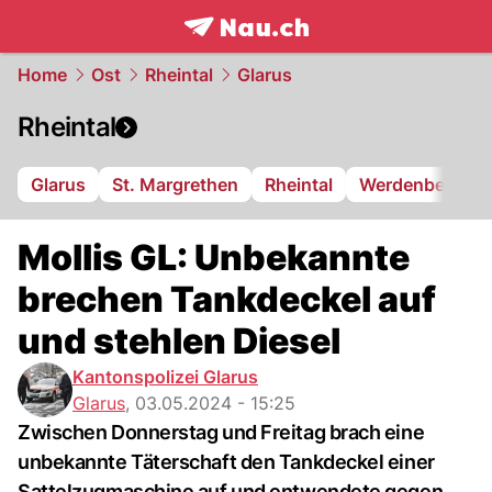
frontpage.
NAU.ch
Home
Ost
Rheintal
Glarus
Rheintal
Glarus
St. Margrethen
Rheintal
Werdenberg
Mollis GL: Unbekannte
brechen Tankdeckel auf
und stehlen Diesel
Kantonspolizei Glarus
Glarus
,
03.05.2024 - 15:25
Zwischen Donnerstag und Freitag brach eine
unbekannte Täterschaft den Tankdeckel einer
Sattelzugmaschine auf und entwendete gegen