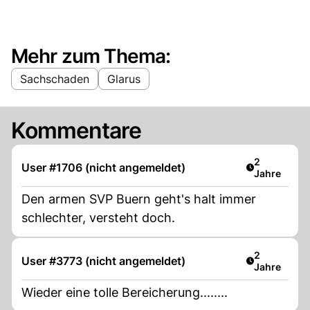
Mehr zum Thema:
Sachschaden
Glarus
Kommentare
Artikel verö
2
User #1706 (nicht angemeldet)
Jahre
Den armen SVP Buern geht's halt immer
schlechter, versteht doch.
Artikel verö
2
User #3773 (nicht angemeldet)
Jahre
Wieder eine tolle Bereicherung........