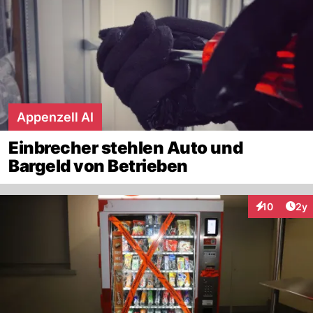
Appenzell AI
Einbrecher stehlen Auto und
Bargeld von Betrieben
Arti
10
2y
Interaktione