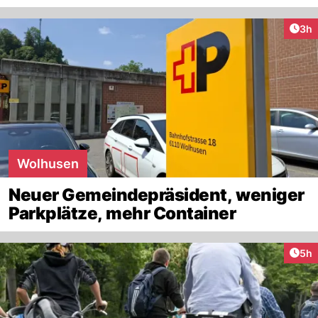
Arti
3h
Wolhusen
Neuer Gemeindepräsident, weniger
Parkplätze, mehr Container
Arti
5h