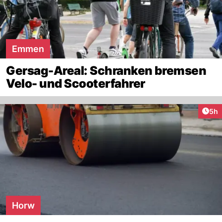
Emmen
Gersag-Areal: Schranken bremsen
Velo- und Scooterfahrer
Arti
5h
Horw