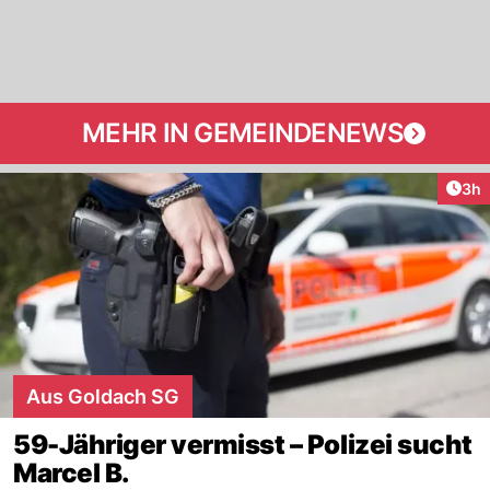
MEHR IN GEMEINDENEWS
Arti
3h
Aus Goldach SG
59-Jähriger vermisst – Polizei sucht
Marcel B.