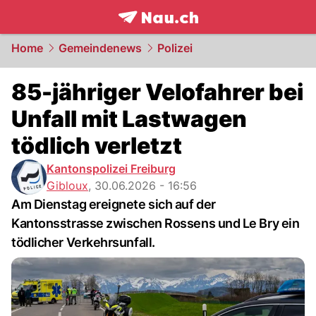
frontpage.
NAU.ch
Home
Gemeindenews
Polizei
85-jähriger Velofahrer bei
Unfall mit Lastwagen
tödlich verletzt
Kantonspolizei Freiburg
Gibloux
,
30.06.2026 - 16:56
Am Dienstag ereignete sich auf der
Kantonsstrasse zwischen Rossens und Le Bry ein
tödlicher Verkehrsunfall.