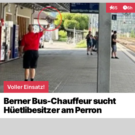
Arti
85
6h
Interaktionen
Voller Einsatz!
Berner Bus-Chauffeur sucht
Hüetlibesitzer am Perron