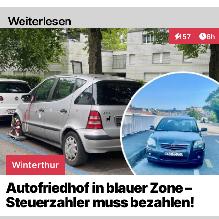
Weiterlesen
Arti
157
6h
Interaktionen
Winterthur
Autofriedhof in blauer Zone –
Steuerzahler muss bezahlen!