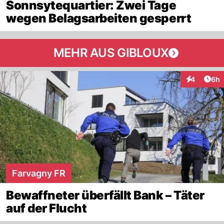
Sonnsytequartier: Zwei Tage
wegen Belagsarbeiten gesperrt
MEHR AUS GIBLOUX
Arti
4
6h
Interaktion
Farvagny FR
Bewaffneter überfällt Bank – Täter
auf der Flucht