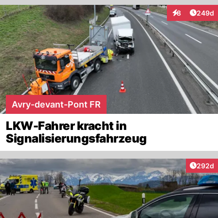
Artikel
8
249d
Interaktionen
Avry-devant-Pont FR
LKW-Fahrer kracht in
Signalisierungsfahrzeug
Artikel
292d