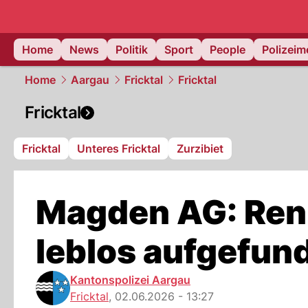
Home
News
Politik
Sport
People
Polizei
Home
Aargau
Fricktal
Fricktal
Fricktal
Fricktal
Unteres Fricktal
Zurzibiet
Magden AG: Renn
leblos aufgefun
Kantonspolizei Aargau
Fricktal
,
02.06.2026 - 13:27