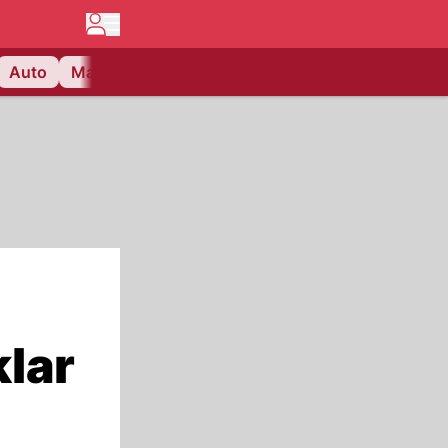
Auto
Matchcenter
Videos
Nau Plus
Lifestyle
lar