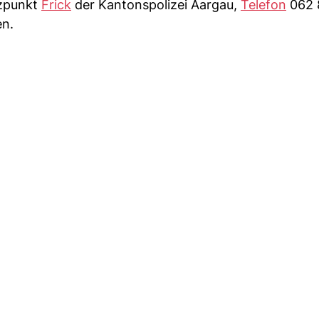
tzpunkt
Frick
der Kantonspolizei Aargau,
Telefon
062 8
en.