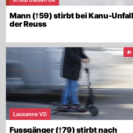
Mann (†59) stirbt bei Kanu-Unfall
der Reuss
1
Int
Lausanne VD
Fussgänger (†79) stirbt nach