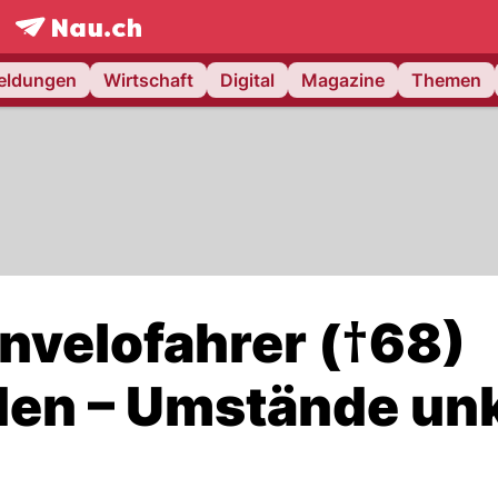
frontpage.
NAU.ch
meldungen
Wirtschaft
Digital
Magazine
Themen
velofahrer (†68)
den – Umstände unk