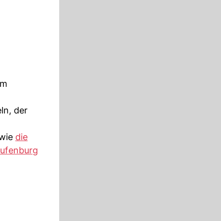
am
ln, der
owie
die
ufenburg