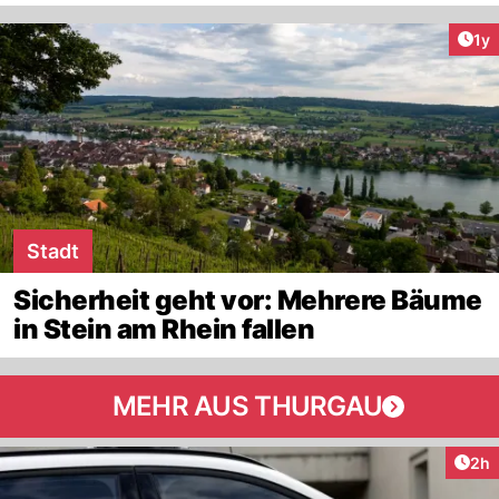
Art
1y
Stadt
Sicherheit geht vor: Mehrere Bäume
in Stein am Rhein fallen
MEHR AUS THURGAU
Arti
2h