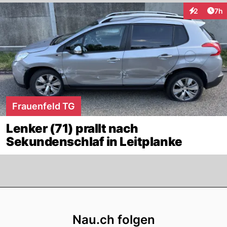
Arti
2
7h
Interaktion
Frauenfeld TG
Lenker (71) prallt nach
Sekundenschlaf in Leitplanke
Footer
Nau.ch folgen