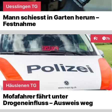
Uesslingen TG
Mann schiesst in Garten herum –
Festnahme
Arti
2
7h
Interaktion
Häuslenen TG
Mofafahrer fährt unter
Drogeneinfluss – Ausweis weg