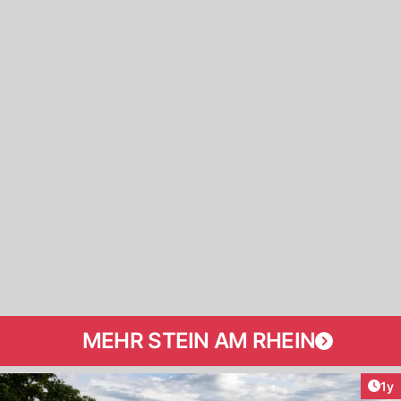
MEHR STEIN AM RHEIN
Art
1y