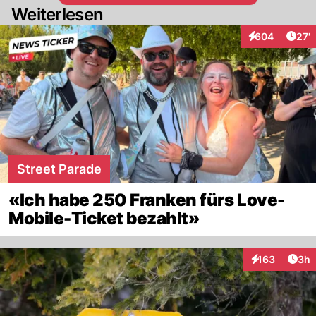
Weiterlesen
Arti
604
27'
Interaktionen
Street Parade
«Ich habe 250 Franken fürs Love-
Mobile-Ticket bezahlt»
Arti
163
3h
Interaktionen