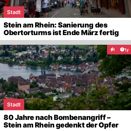
Stadt
Stein am Rhein: Sanierung des
Obertorturms ist Ende März fertig
Art
1
1y
Interaktion
Stadt
80 Jahre nach Bombenangriff –
Stein am Rhein gedenkt der Opfer