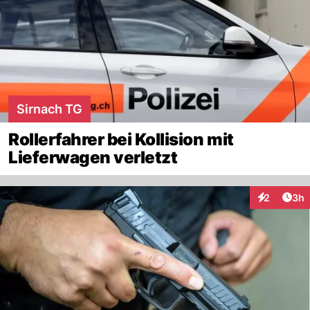
Sirnach TG
Rollerfahrer bei Kollision mit
Lieferwagen verletzt
Arti
2
3h
Interaktion