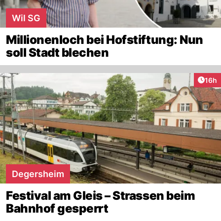
Wil SG
Millionenloch bei Hofstiftung: Nun
soll Stadt blechen
Artik
16h
Degersheim
Festival am Gleis – Strassen beim
Bahnhof gesperrt