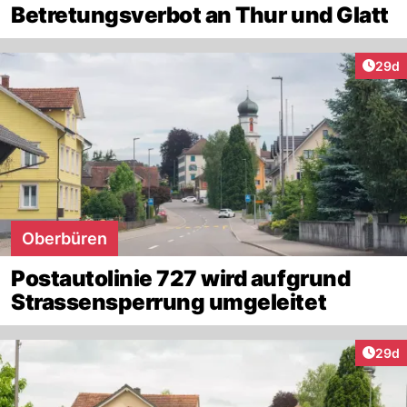
Betretungsverbot an Thur und Glatt
Artik
29d
Oberbüren
Postautolinie 727 wird aufgrund
Strassensperrung umgeleitet
Artik
29d