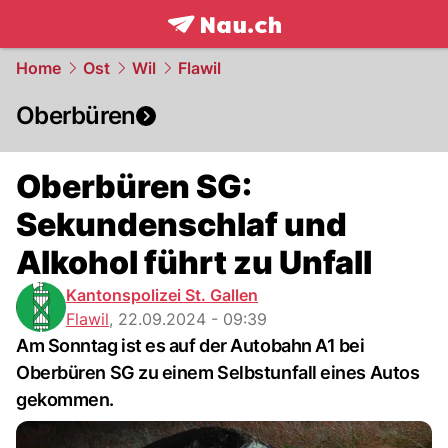
frontpage.
NAU.ch
Home
Ost
Wil
Flawil
Oberbüren
Oberbüren SG:
Sekundenschlaf und
Alkohol führt zu Unfall
Kantonspolizei St. Gallen
Flawil
,
22.09.2024 - 09:39
Am Sonntag ist es auf der Autobahn A1 bei
Oberbüren SG zu einem Selbstunfall eines Autos
gekommen.