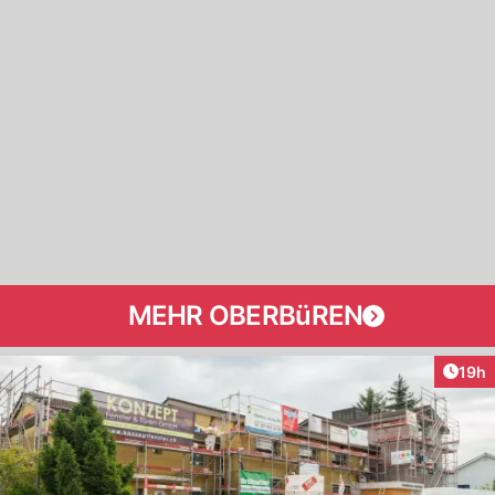
MEHR OBERBüREN
Artik
19h