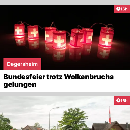
Artik
16h
Degersheim
Bundesfeier trotz Wolkenbruchs
gelungen
Artik
16h