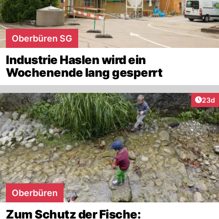
Oberbüren SG
Industrie Haslen wird ein
Wochenende lang gesperrt
Artik
23d
Oberbüren
Zum Schutz der Fische: