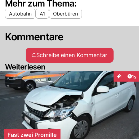
Mehr zum Thema:
Autobahn
A1
Oberbüren
Kommentare
Schreibe einen Kommentar
Weiterlesen
Art
1
1y
Interaktion
Fast zwei Promille