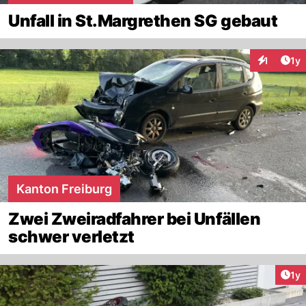
Unfall in St.Margrethen SG gebaut
Art
1
1y
Interaktion
Kanton Freiburg
Zwei Zweiradfahrer bei Unfällen
schwer verletzt
Art
1y