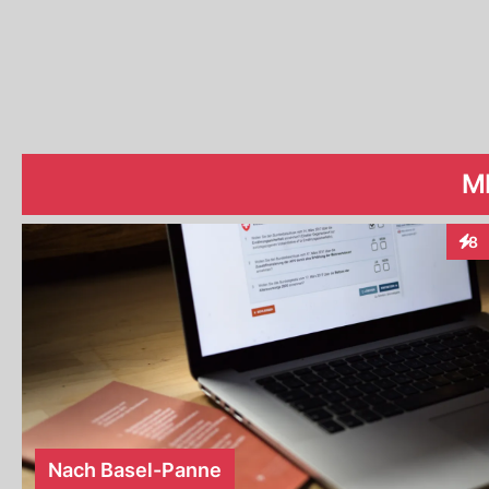
M
8
Inte
Nach Basel-Panne