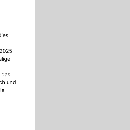
dies
 2025
lige
 das
ich und
ie