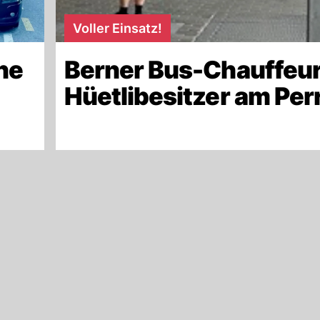
Voller Einsatz!
ne
Berner Bus-Chauffeur
Hüetlibesitzer am Per