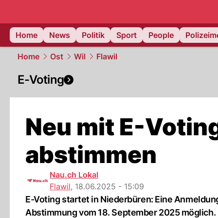
Home
News
Politik
Sport
People
Polizei
Home
Ost
Wil
Flawil
E-Voting
Neu mit E-Voting
abstimmen
Nau.ch Lokal
Flawil
,
18.06.2025 - 15:09
E-Voting startet in Niederbüren: Eine Anmeldun
Abstimmung vom 18. September 2025 möglich.