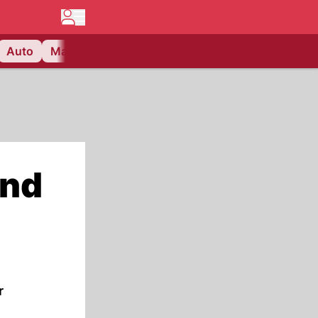
Auto
Matchcenter
Videos
Nau Plus
Lifestyle
und
r