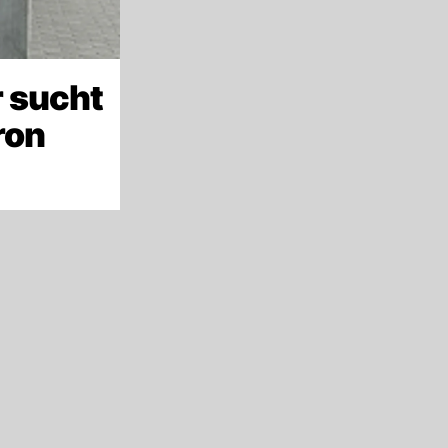
 sucht
ron