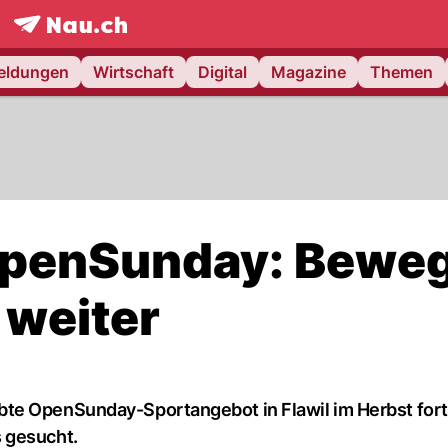
frontpage.
NAU.ch
meldungen
Wirtschaft
Digital
Magazine
Themen
 OpenSunday: Bewe
 weiter
te OpenSunday-Sportangebot in Flawil im Herbst fort
 gesucht.