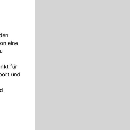
 den
on eine
zu
nkt für
Sport und
nd