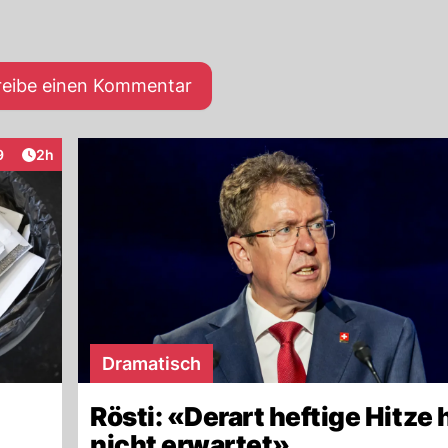
reibe einen Kommentar
Artikel veröffentlicht:
9
2h
raktionen
Dramatisch
Rösti: «Derart heftige Hitze 
nicht erwartet»