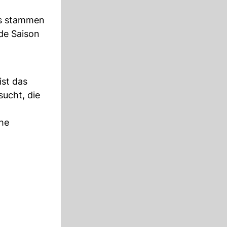
s stammen
de Saison
st das
ucht, die
che