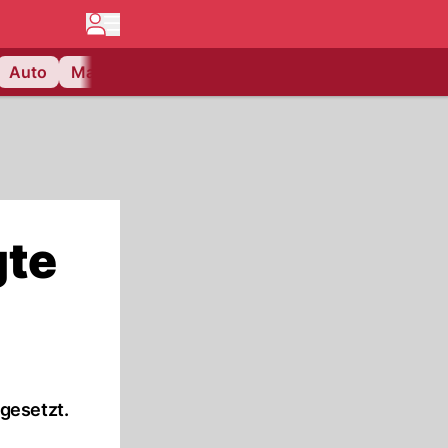
Auto
Matchcenter
Videos
Nau Plus
Lifestyle
gte
gesetzt.