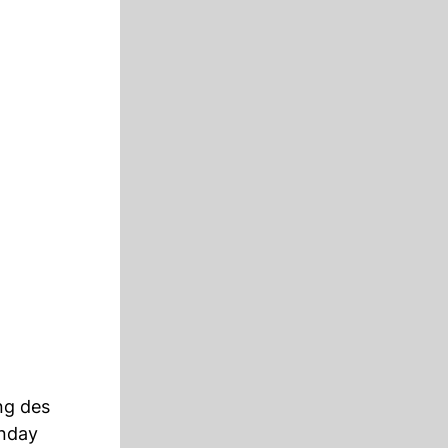
ng des
unday