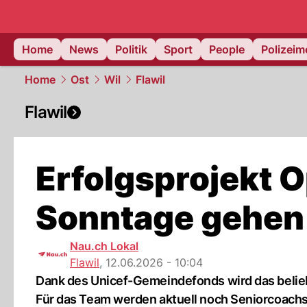
Home
News
Politik
Sport
People
Polizei
Home
Ost
Wil
Flawil
Flawil
Erfolgsprojekt
Sonntage gehen
Nau.ch Lokal
Flawil
,
12.06.2026 - 10:04
Dank des Unicef-Gemeindefonds wird das belieb
Für das Team werden aktuell noch Seniorcoachs