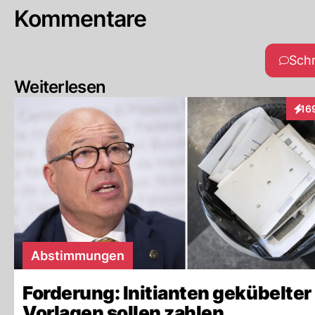
Kommentare
Sch
Weiterlesen
16
Inte
Abstimmungen
Forderung: Initianten gekübelter
Vorlagen sollen zahlen