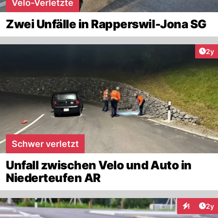
Velo-Verletzte
Zwei Unfälle in Rapperswil-Jona SG
Arti
2y
Schwer verletzt
Unfall zwischen Velo und Auto in
Niederteufen AR
Arti
1
2y
Interaktion