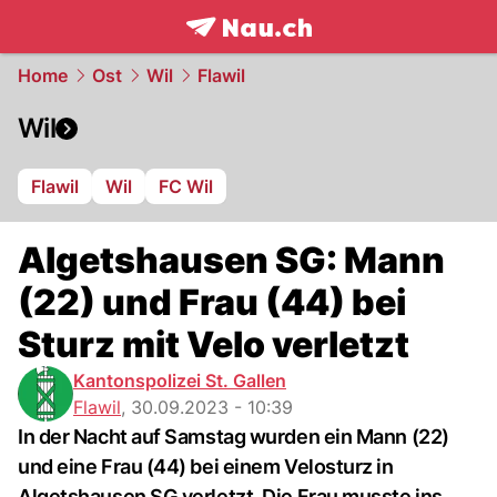
frontpage.
NAU.ch
Home
Ost
Wil
Flawil
Wil
Flawil
Wil
FC Wil
Algetshausen SG: Mann
(22) und Frau (44) bei
Sturz mit Velo verletzt
Kantonspolizei St. Gallen
Flawil
,
30.09.2023 - 10:39
In der Nacht auf Samstag wurden ein Mann (22)
und eine Frau (44) bei einem Velosturz in
Algetshausen SG verletzt. Die Frau musste ins