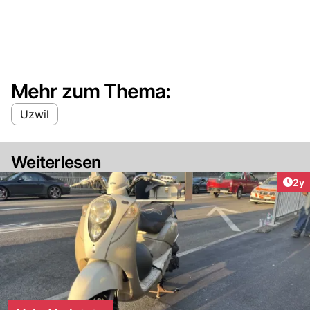
Mehr zum Thema:
Uzwil
Weiterlesen
Arti
2y