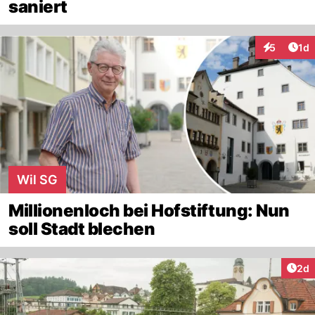
saniert
Art
5
1d
Interaktion
Wil SG
Millionenloch bei Hofstiftung: Nun
soll Stadt blechen
Arti
2d