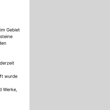
 im Gebiet
steine
den
derzeit
ft wurde
nd Werke,