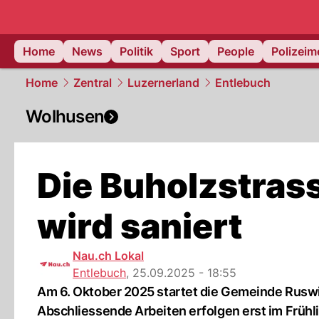
Home
News
Politik
Sport
People
Polizei
Home
Zentral
Luzernerland
Entlebuch
Wolhusen
Die Buholzstrass
wird saniert
Nau.ch Lokal
Entlebuch
,
25.09.2025 - 18:55
Am 6. Oktober 2025 startet die Gemeinde Ruswil
Abschliessende Arbeiten erfolgen erst im Frühl