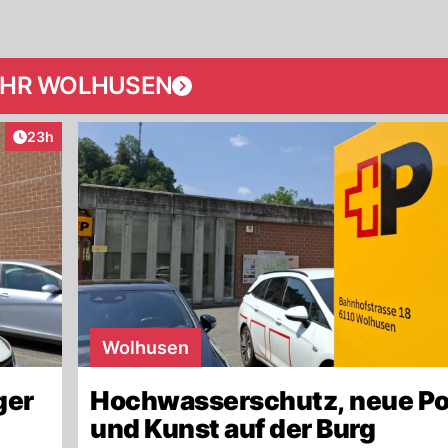
HR WOLHUSEN
Artikel veröffentlicht:
23h
Wolhusen
ger
Hochwasserschutz, neue Po
und Kunst auf der Burg