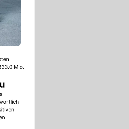
sten
833.0 Mio.
u
s
wortlich
itiven
en