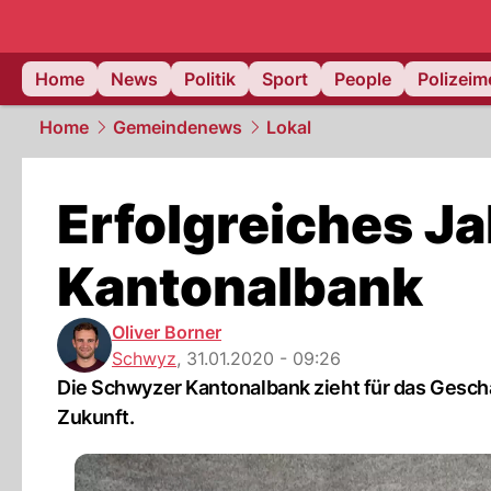
Home
News
Politik
Sport
People
Polizei
Home
Gemeindenews
Lokal
Erfolgreiches Ja
Kantonalbank
Oliver Borner
Schwyz
,
31.01.2020 - 09:26
Die Schwyzer Kantonalbank zieht für das Geschäf
Zukunft.