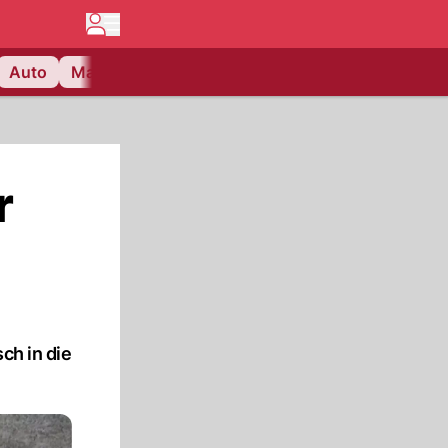
Auto
Matchcenter
Videos
Nau Plus
Lifestyle
r
ch in die