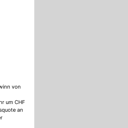
ewinn von
ahr um CHF
squote an
er