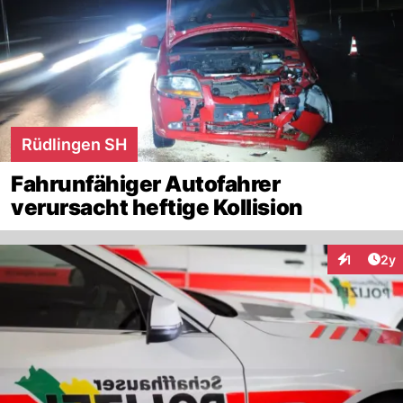
Rüdlingen SH
Fahrunfähiger Autofahrer
verursacht heftige Kollision
Arti
1
2y
Interaktion