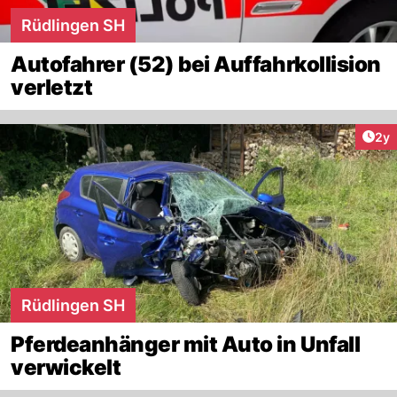
Rüdlingen SH
Autofahrer (52) bei Auffahrkollision
verletzt
Arti
2y
Rüdlingen SH
Pferdeanhänger mit Auto in Unfall
verwickelt