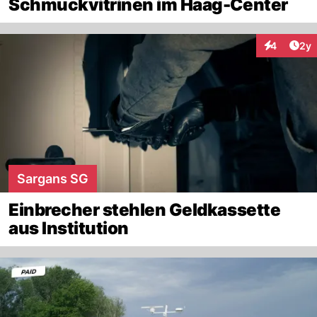
Schmuckvitrinen im Haag-Center
Arti
4
2y
Interaktion
Sargans SG
Einbrecher stehlen Geldkassette
aus Institution