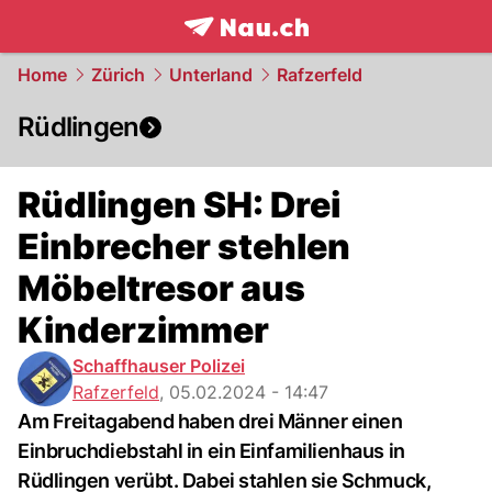
frontpage.
NAU.ch
Home
Zürich
Unterland
Rafzerfeld
Rüdlingen
Rüdlingen SH: Drei
Einbrecher stehlen
Möbeltresor aus
Kinderzimmer
Schaffhauser Polizei
Rafzerfeld
,
05.02.2024 - 14:47
Am Freitagabend haben drei Männer einen
Einbruchdiebstahl in ein Einfamilienhaus in
Rüdlingen verübt. Dabei stahlen sie Schmuck,