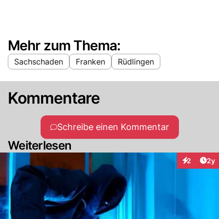
Mehr zum Thema:
Sachschaden
Franken
Rüdlingen
Kommentare
Schreibe einen Kommentar
Weiterlesen
Arti
2
2y
Interaktion