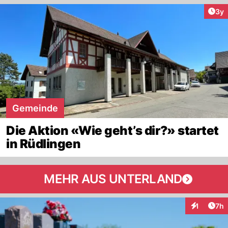
Arti
3y
Gemeinde
Die Aktion «Wie geht’s dir?» startet
in Rüdlingen
MEHR AUS UNTERLAND
Arti
1
7h
Interaktion