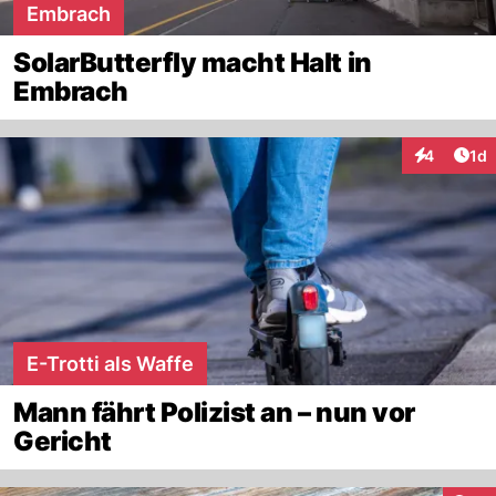
Embrach
SolarButterfly macht Halt in
Embrach
Art
4
1d
Interaktion
E-Trotti als Waffe
Mann fährt Polizist an – nun vor
Gericht