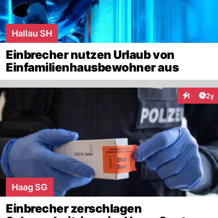
Hallau SH
Einbrecher nutzen Urlaub von
Einfamilienhausbewohner aus
Arti
1
2y
Interaktion
Haag SG
Einbrecher zerschlagen