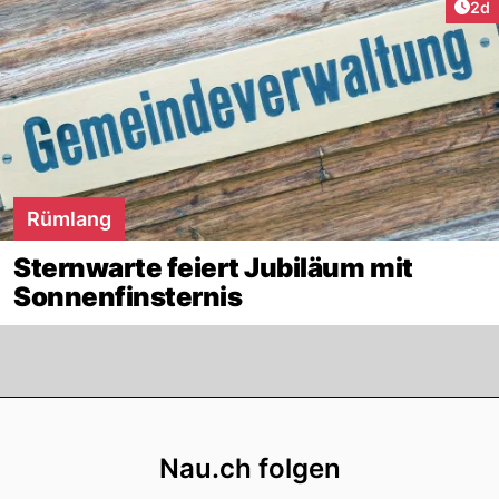
Arti
2d
Rümlang
Sternwarte feiert Jubiläum mit
Sonnenfinsternis
Footer
Nau.ch folgen