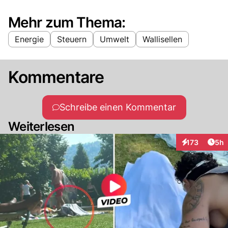
Mehr zum Thema:
Energie
Steuern
Umwelt
Wallisellen
Kommentare
Schreibe einen Kommentar
Weiterlesen
Arti
173
5h
Interaktionen