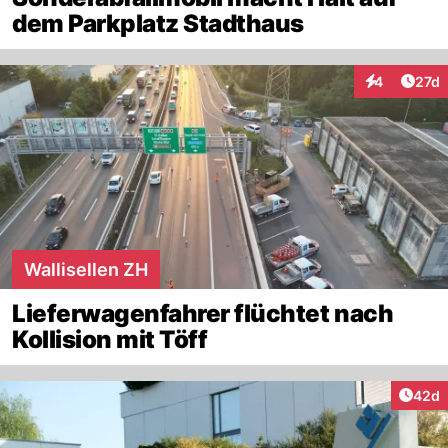
dem Parkplatz Stadthaus
Artik
4
27d
Interaktione
Wallisellen ZH
Lieferwagenfahrer flüchtet nach
Kollision mit Töff
Artik
42d