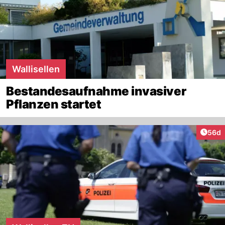
Wallisellen
Bestandesaufnahme invasiver
Pflanzen startet
Artik
56d