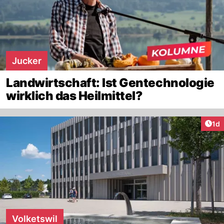
Jucker
Landwirtschaft: Ist Gentechnologie
wirklich das Heilmittel?
Art
1d
Volketswil