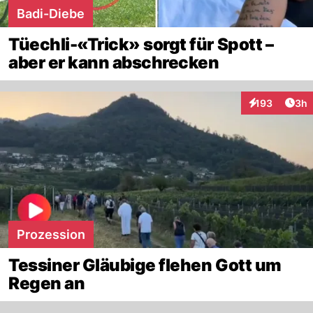
Badi-Diebe
Tüechli-«Trick» sorgt für Spott –
aber er kann abschrecken
Arti
193
3h
Interaktionen
Prozession
Tessiner Gläubige flehen Gott um
Regen an