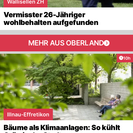
Wallisellen ZH
Vermisster 26-Jähriger
wohlbehalten aufgefunden
MEHR AUS OBERLAND
Artik
10h
Illnau-Effretikon
Bäume als Klimaanlagen: So kühlt