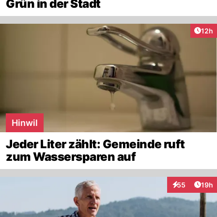
Grün in der Stadt
Artik
12h
Hinwil
Jeder Liter zählt: Gemeinde ruft
zum Wassersparen auf
Artik
55
19h
Interaktionen