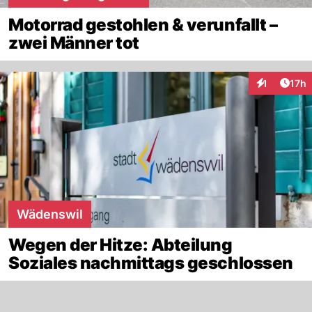
Motorrad gestohlen & verunfallt –
zwei Männer tot
Artik
1
17h
Interaktione
Wädenswil
Wegen der Hitze: Abteilung
Soziales nachmittags geschlossen