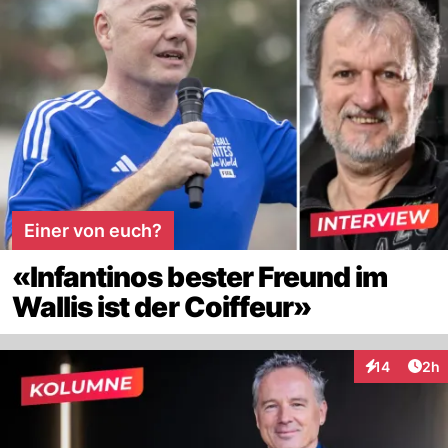
Einer von euch?
«Infantinos bester Freund im
Wallis ist der Coiffeur»
Arti
14
2h
Interaktione