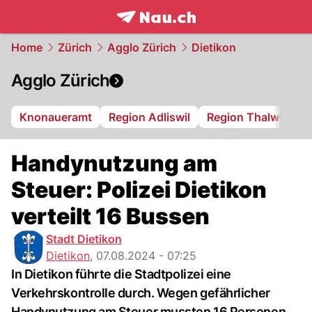
frontpage.
NAU.ch
Home
Zürich
Agglo Zürich
Dietikon
Agglo Zürich
Knonaueramt
Region Adliswil
Region Thalwil
R
Handynutzung am
Steuer: Polizei Dietikon
verteilt 16 Bussen
Stadt Dietikon
Dietikon
,
07.08.2024 - 07:25
In Dietikon führte die Stadtpolizei eine
Verkehrskontrolle durch. Wegen gefährlicher
Handynutzung am Steuer mussten 16 Personen