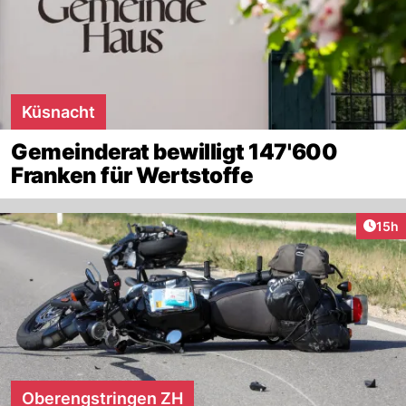
Küsnacht
Gemeinderat bewilligt 147'600
Franken für Wertstoffe
Artik
15h
Oberengstringen ZH