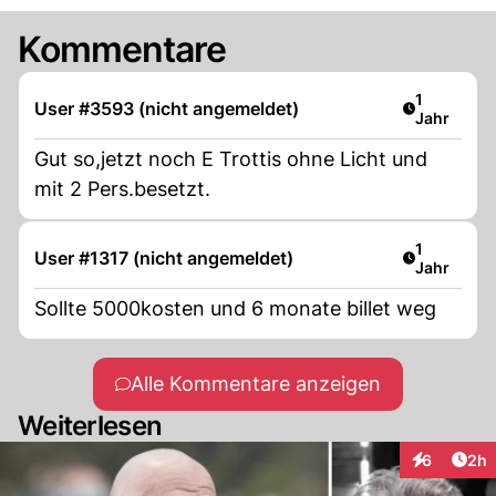
Kommentare
Artikel ver
1
User #3593 (nicht angemeldet)
Jahr
Gut so,jetzt noch E Trottis ohne Licht und
mit 2 Pers.besetzt.
Artikel ver
1
User #1317 (nicht angemeldet)
Jahr
Sollte 5000kosten und 6 monate billet weg
Alle Kommentare anzeigen
Weiterlesen
Arti
6
2h
Interaktion