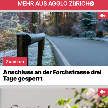
MEHR AUS AGGLO ZüRICH
Art
1'
Zumikon
Anschluss an der Forchstrasse drei
Tage gesperrt
Art
1'