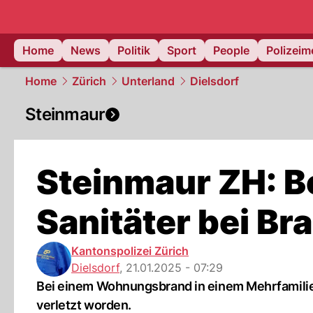
Home
News
Politik
Sport
People
Polizei
Home
Zürich
Unterland
Dielsdorf
Steinmaur
Steinmaur ZH: 
Sanitäter bei Br
Kantonspolizei Zürich
Dielsdorf
,
21.01.2025 - 07:29
Bei einem Wohnungsbrand in einem Mehrfamilie
verletzt worden.