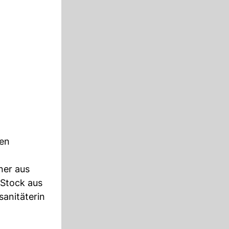
nen
ner aus
 Stock aus
sanitäterin