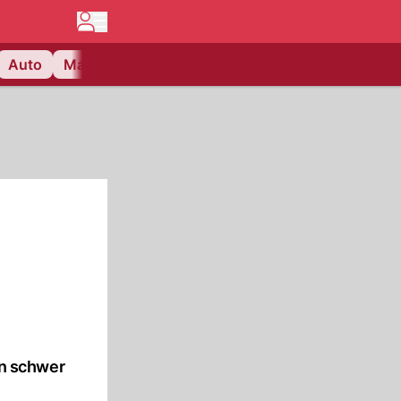
Auto
Matchcenter
Videos
Nau Plus
Lifestyle
nn schwer