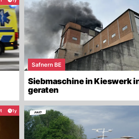
teraktionen
Safnern BE
Siebmaschine in Kieswerk i
geraten
Artikel veröffentlicht:
1
1y
nteraktionen