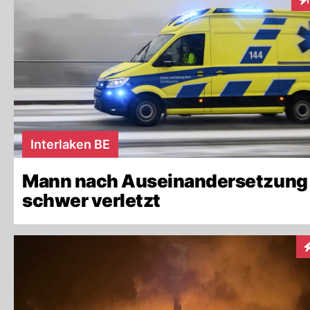
In
Interlaken BE
Mann nach Auseinandersetzung
schwer verletzt
I