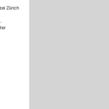
zei Zürich
.
ter