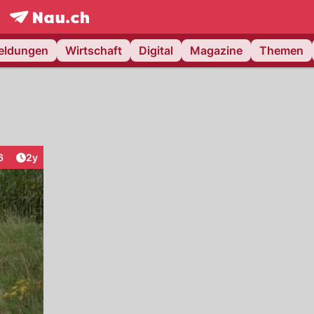
frontpage.
NAU.ch
meldungen
Wirtschaft
Digital
Magazine
Themen
Artikel veröffentlicht:
6
2y
eraktionen