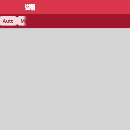
Auto
Matchcenter
Videos
Nau Plus
Lifestyle