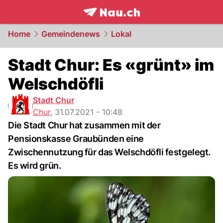
frontpage.
NAU.ch
Home
Gemeindenews
Lokal
Stadt Chur: Es «grünt» im
Welschdöfli
Stadt Chur
Chur
,
31.07.2021 - 10:48
Die Stadt Chur hat zusammen mit der
Pensionskasse Graubünden eine
Zwischennutzung für das Welschdöfli festgelegt.
Es wird grün.