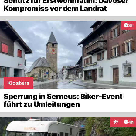
Schutz für Erstwohnraum: Davoser
Kompromiss vor dem Landrat
Arti
3h
Klosters
Sperrung in Serneus: Biker-Event
führt zu Umleitungen
Arti
7
4h
Interaktion