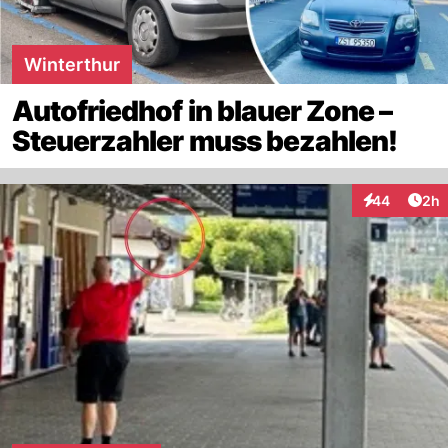
Winterthur
Autofriedhof in blauer Zone –
Steuerzahler muss bezahlen!
Arti
44
2h
Interaktionen