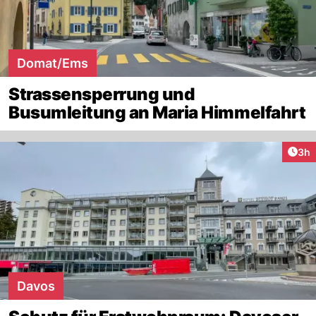
Domat/Ems
Strassensperrung und
Busumleitung an Maria Himmelfahrt
Arti
3h
Davos