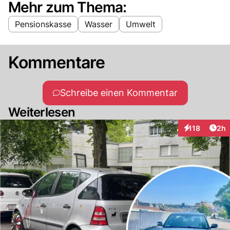
Mehr zum Thema:
Pensionskasse
Wasser
Umwelt
Kommentare
Schreibe einen Kommentar
Weiterlesen
Arti
118
2h
Interaktionen