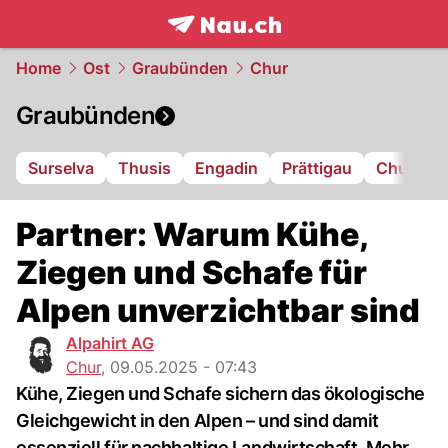
frontpage.
NAU.ch
Home
Ost
Graubünden
Chur
Graubünden
Surselva
Thusis
Engadin
Prättigau
Chur
L
Partner: Warum Kühe,
Ziegen und Schafe für
Alpen unverzichtbar sind
Alpahirt AG
Chur
,
09.05.2025 - 07:43
Kühe, Ziegen und Schafe sichern das ökologische
Gleichgewicht in den Alpen – und sind damit
essenziell für nachhaltige Landwirtschaft. Mehr