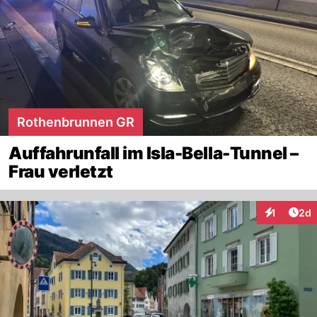
Rothenbrunnen GR
Auffahrunfall im Isla-Bella-Tunnel –
Frau verletzt
Arti
1
2d
Interaktion