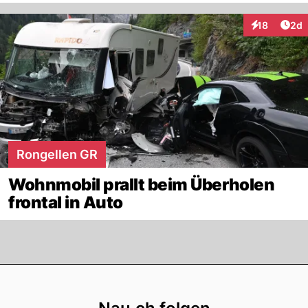
Arti
18
2d
Interaktione
Rongellen GR
Wohnmobil prallt beim Überholen
frontal in Auto
Footer