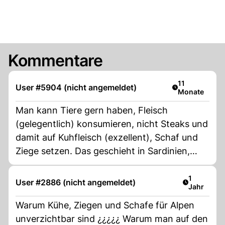
Kommentare
Artikel veröffe
11
User #5904 (nicht angemeldet)
Monate
Man kann Tiere gern haben, Fleisch
(gelegentlich) konsumieren, nicht Steaks und
damit auf Kuhfleisch (exzellent), Schaf und
Ziege setzen. Das geschieht in Sardinien,
Korsika und Nordafrika schon lange. Und
trägt erst noch etwas für die Umwelt bei….
Artikel ver
1
User #2886 (nicht angemeldet)
Jahr
Warum Kühe, Ziegen und Schafe für Alpen
unverzichtbar sind ¿¿¿¿¿ Warum man auf den