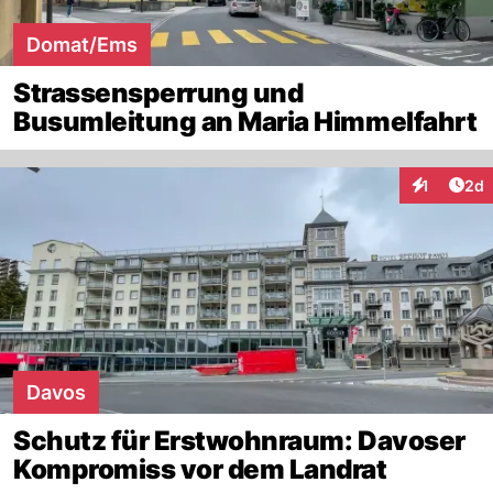
Domat/Ems
Strassensperrung und
Busumleitung an Maria Himmelfahrt
Arti
1
2d
Interaktion
Davos
Schutz für Erstwohnraum: Davoser
Kompromiss vor dem Landrat