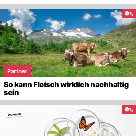
Art
1y
Partner
So kann Fleisch wirklich nachhaltig
sein
Art
1y