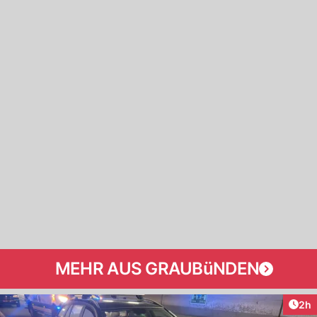
MEHR AUS GRAUBüNDEN
Arti
2h