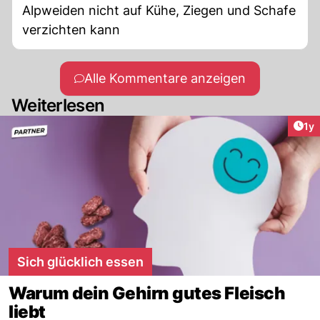
Alpweiden nicht auf Kühe, Ziegen und Schafe
verzichten kann
Alle Kommentare anzeigen
Weiterlesen
Art
1y
Sich glücklich essen
Warum dein Gehirn gutes Fleisch
liebt