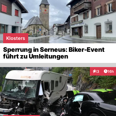
Klosters
Sperrung in Serneus: Biker-Event
führt zu Umleitungen
Artik
13
16h
Interaktionen