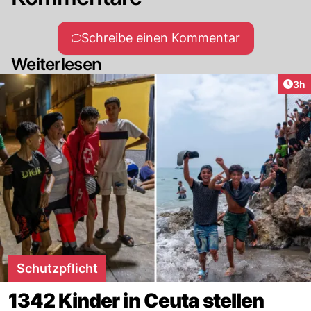
Schreibe einen Kommentar
Weiterlesen
Arti
3h
Schutzpflicht
1342 Kinder in Ceuta stellen