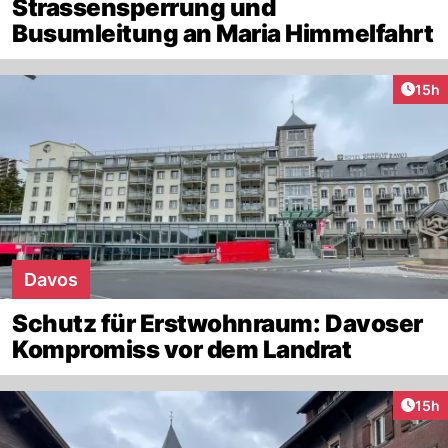
Strassensperrung und
Busumleitung an Maria Himmelfahrt
Artik
15h
Davos
Schutz für Erstwohnraum: Davoser
Kompromiss vor dem Landrat
Artik
15h