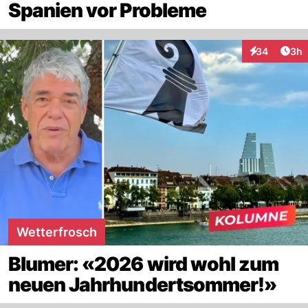
Spanien vor Probleme
Arti
34
3h
Interaktionen
Wetterfrosch
Blumer: «2026 wird wohl zum
neuen Jahrhundertsommer!»