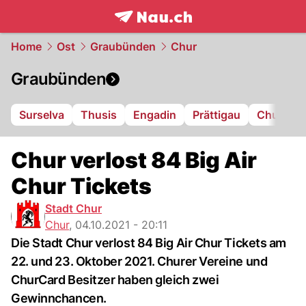
frontpage.
NAU.ch
Home
Ost
Graubünden
Chur
Graubünden
Surselva
Thusis
Engadin
Prättigau
Chur
L
Chur verlost 84 Big Air
Chur Tickets
Stadt Chur
Chur
,
04.10.2021 - 20:11
Die Stadt Chur verlost 84 Big Air Chur Tickets am
22. und 23. Oktober 2021. Churer Vereine und
ChurCard Besitzer haben gleich zwei
Gewinnchancen.