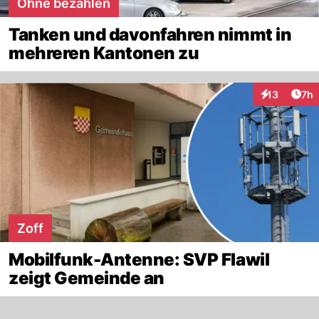
Ohne bezahlen
Tanken und davonfahren nimmt in
mehreren Kantonen zu
Arti
13
7h
Interaktione
Zoff
Mobilfunk-Antenne: SVP Flawil
zeigt Gemeinde an