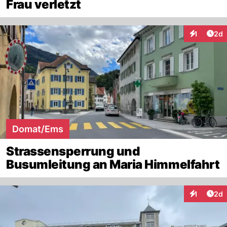
Frau verletzt
Arti
1
2d
Interaktion
Domat/Ems
Strassensperrung und
Busumleitung an Maria Himmelfahrt
Arti
1
2d
Interaktion