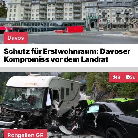
Davos
Schutz für Erstwohnraum: Davoser
Kompromiss vor dem Landrat
Arti
18
2d
Interaktione
Rongellen GR