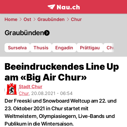
frontpage.
NAU.ch
Home
Ost
Graubünden
Chur
Graubünden
Surselva
Thusis
Engadin
Prättigau
Chur
L
Beeindruckendes Line Up
am «Big Air Chur»
Stadt Chur
Chur
,
20.08.2021 - 06:54
Der Freeski und Snowboard Weltcup am 22. und
23. Oktober 2021 in Chur startet mit
Weltmeistern, Olympiasiegern, Live-Bands und
Publikum in die Wintersaison.