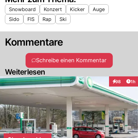
Snowboard
Konzert
Kicker
Auge
Sido
FIS
Rap
Ski
Kommentare
Schreibe einen Kommentar
Weiterlesen
Art
98
1h
Interaktione