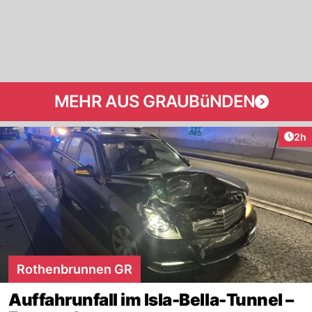
MEHR AUS GRAUBüNDEN
Arti
2h
Rothenbrunnen GR
Auffahrunfall im Isla-Bella-Tunnel –