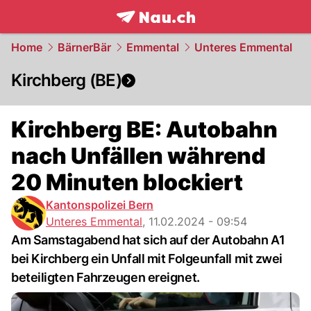
frontpage.
NAU.ch
Home
BärnerBär
Emmental
Unteres Emmental
Kirchberg (BE)
Kirchberg BE: Autobahn
nach Unfällen während
20 Minuten blockiert
Kantonspolizei Bern
Unteres Emmental
,
11.02.2024 - 09:54
Am Samstagabend hat sich auf der Autobahn A1
bei Kirchberg ein Unfall mit Folgeunfall mit zwei
beteiligten Fahrzeugen ereignet.