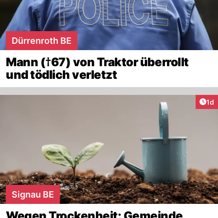
Dürrenroth BE
Mann (†67) von Traktor überrollt
und tödlich verletzt
Art
1d
Signau BE
Wegen Trockenheit: Gemeinde