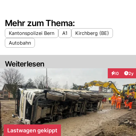
Mehr zum Thema:
Kantonspolizei Bern
A1
Kirchberg (BE)
Autobahn
Weiterlesen
Arti
10
2y
Interaktione
Lastwagen gekippt