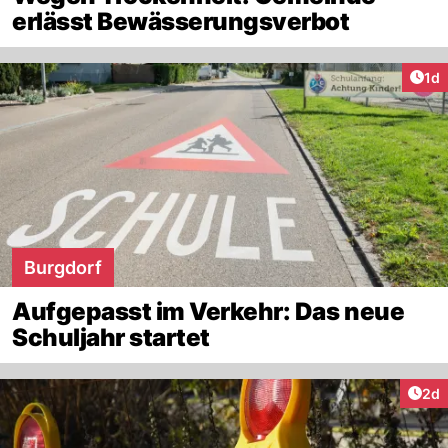
erlässt Bewässerungsverbot
Art
1d
Burgdorf
Aufgepasst im Verkehr: Das neue
Schuljahr startet
Arti
2d