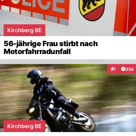
Kirchberg BE
56-jährige Frau stirbt nach
Motorfahrradunfall
Artik
7
33d
Interaktionen
Kirchberg BE