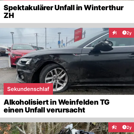
Spektakulärer Unfall in Winterthur
ZH
Arti
1
2y
Interaktion
Sekundenschlaf
Alkoholisiert in Weinfelden TG
einen Unfall verursacht
Arti
2
2y
Interaktion