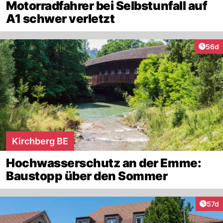
Motorradfahrer bei Selbstunfall auf
A1 schwer verletzt
Artik
56d
Kirchberg BE
Hochwasserschutz an der Emme:
Baustopp über den Sommer
Artik
57d