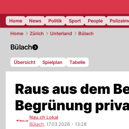
Home
News
Politik
Sport
People
Polizei
Home
Zürich
Unterland
Bülach
Bülach
Übersicht
Spielplan
Tabelle
Raus aus dem Bet
Begrünung priva
Nau.ch Lokal
Bülach
,
17.03.2026 - 13:28