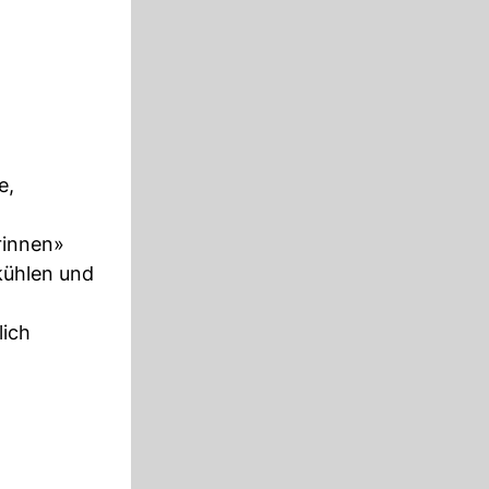
e,
rinnen»
ühlen und
ich