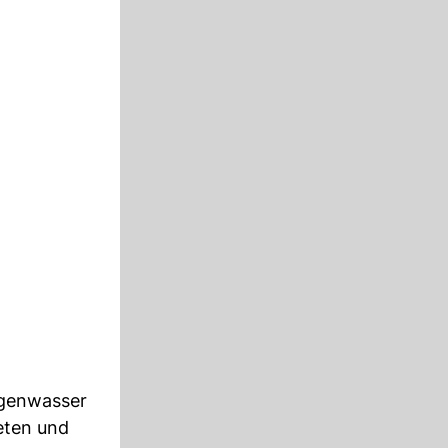
egenwasser
eten und