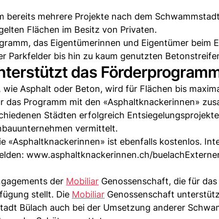
um bereits mehrere Projekte nach dem Schwammstadt
egelten Flächen im Besitz von Privaten.
rogramm, das Eigentümerinnen und Eigentümer beim E
er Parkfelder bis hin zu kaum genutzten Betonstreife
nterstützt das Förderprogram
wie Asphalt oder Beton, wird für Flächen bis maxim
ür das Programm mit den «Asphaltknackerinnen» zu
schiedenen Städten erfolgreich Entsiegelungsprojekte
nbauunternehmen vermittelt.
e «Asphaltknackerinnen» ist ebenfalls kostenlos. Int
elden: www.asphaltknackerinnen.ch/buelachExterner
ngagements der
Mobiliar
Genossenschaft, die für das
fügung stellt. Die
Mobiliar
Genossenschaft unterstütz
Stadt Bülach auch bei der Umsetzung anderer Schw