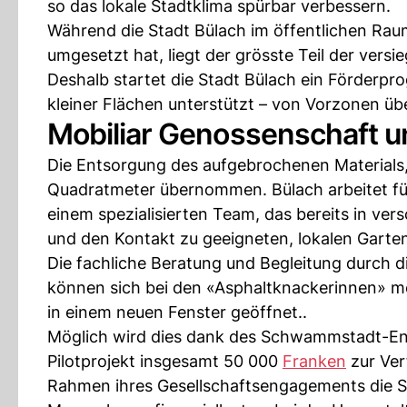
so das lokale Stadtklima spürbar verbessern.
Während die Stadt Bülach im öffentlichen Ra
umgesetzt hat, liegt der grösste Teil der versi
Deshalb startet die Stadt Bülach ein Förderp
kleiner Flächen unterstützt – von Vorzonen üb
Mobiliar Genossenschaft u
Die Entsorgung des aufgebrochenen Materials, 
Quadratmeter übernommen. Bülach arbeitet f
einem spezialisierten Team, das bereits in ver
und den Kontakt zu geeigneten, lokalen Garte
Die fachliche Beratung und Begleitung durch di
können sich bei den «Asphaltknackerinnen» m
in einem neuen Fenster geöffnet..
Möglich wird dies dank des Schwammstadt-E
Pilotprojekt insgesamt 50 000
Franken
zur Ver
Rahmen ihres Gesellschaftsengagements die 