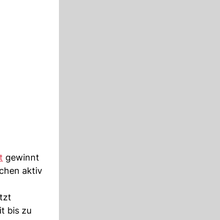
t
gewinnt
chen aktiv
tzt
t bis zu