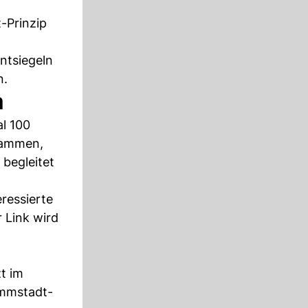
-Prinzip
ntsiegeln
n.
m
al 100
sammen,
 begleitet
eressierte
 Link wird
t im
ammstadt-