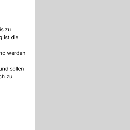
is zu
 ist die
und werden
und sollen
ch zu