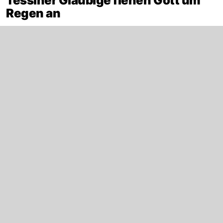
Tessiner Gläubige flehen Gott um
Regen an