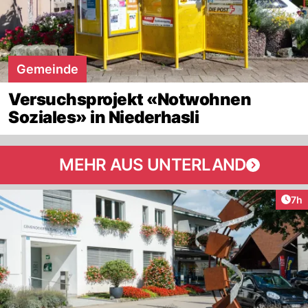
Gemeinde
Versuchsprojekt «Notwohnen
Soziales» in Niederhasli
MEHR AUS UNTERLAND
Arti
7h