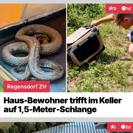
Art
79
1d
Interaktione
Regensdorf ZH
Haus-Bewohner trifft im Keller
auf 1,5-Meter-Schlange
Arti
3
3d
Interaktion