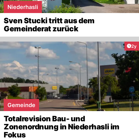
Niederhasli
Sven Stucki tritt aus dem
Gemeinderat zurück
Arti
2y
Gemeinde
Totalrevision Bau- und
Zonenordnung in Niederhasli im
Fokus