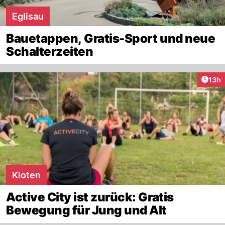
Eglisau
Bauetappen, Gratis-Sport und neue
Schalterzeiten
Artik
13h
Kloten
Active City ist zurück: Gratis
Bewegung für Jung und Alt