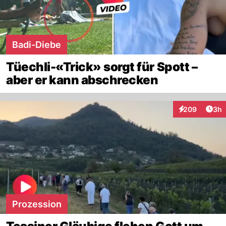
Badi-Diebe
Tüechli-«Trick» sorgt für Spott –
aber er kann abschrecken
Arti
209
3h
Interaktionen
Prozession