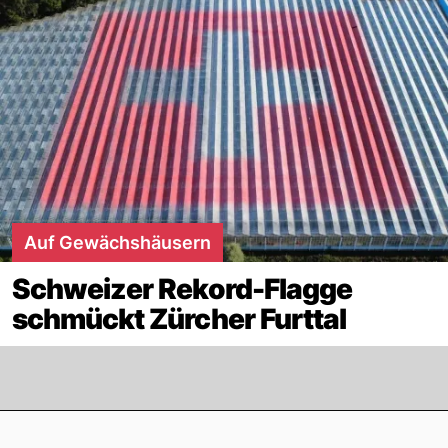
Auf Gewächshäusern
Schweizer Rekord-Flagge
schmückt Zürcher Furttal
Footer