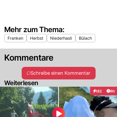
Mehr zum Thema:
Franken
Herbst
Niederhasli
Bülach
Kommentare
Schreibe einen Kommentar
Weiterlesen
Arti
182
6h
Interaktionen