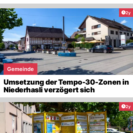
Arti
2y
Gemeinde
Umsetzung der Tempo-30-Zonen in
Niederhasli verzögert sich
Arti
2y