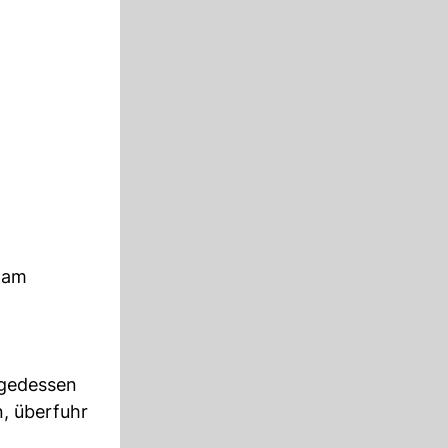
r am
olgedessen
n, überfuhr