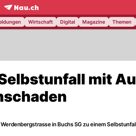
frontpage.
NAU.ch
meldungen
Wirtschaft
Digital
Magazine
Themen
elbstunfall mit Au
chschaden
er Werdenbergstrasse in Buchs SG zu einem Selbstunfal