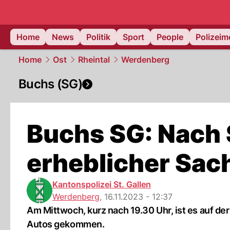
Home
News
Politik
Sport
People
Polizei
Home
Ost
Rheintal
Werdenberg
Buchs (SG)
Buchs SG: Nach S
erheblicher Sa
Kantonspolizei St. Gallen
Werdenberg
,
16.11.2023 - 12:37
Am Mittwoch, kurz nach 19.30 Uhr, ist es auf d
Autos gekommen.