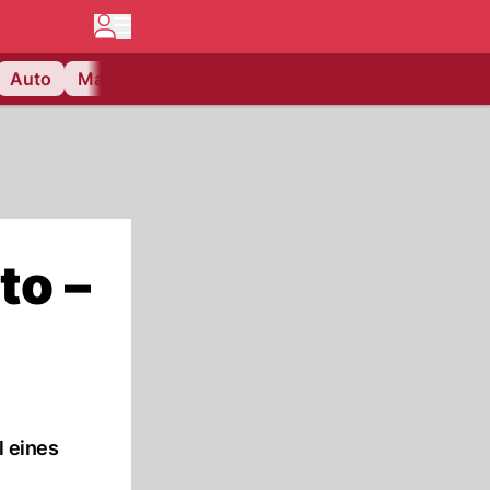
Auto
Matchcenter
Videos
Nau Plus
Lifestyle
to –
l eines