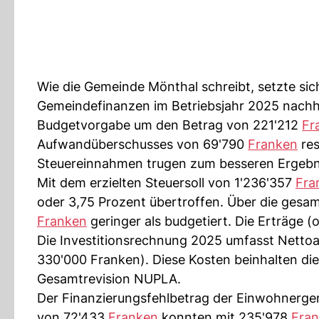
Wie die Gemeinde Mönthal schreibt, setzte sich 
Gemeindefinanzen im Betriebsjahr 2025 nachhal
Budgetvorgabe um den Betrag von 221'212
Fr
Aufwandüberschusses von 69'790
Franken
res
Steuereinnahmen trugen zum besseren Ergebni
Mit dem erzielten Steuersoll von 1'236'357
Fra
oder 3,75 Prozent übertroffen. Über die gesa
Franken
geringer als budgetiert. Die Erträge 
Die Investitionsrechnung 2025 umfasst Nett
330'000 Franken). Diese Kosten beinhalten die
Gesamtrevision NUPLA.
Der Finanzierungsfehlbetrag der Einwohnergem
von 72'433
Franken
konnten mit 235'978
Fra