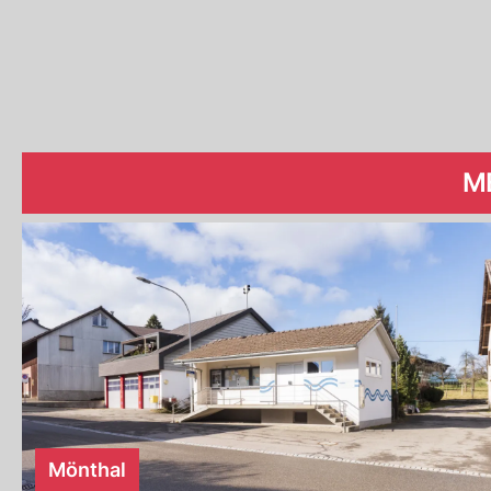
M
Mönthal