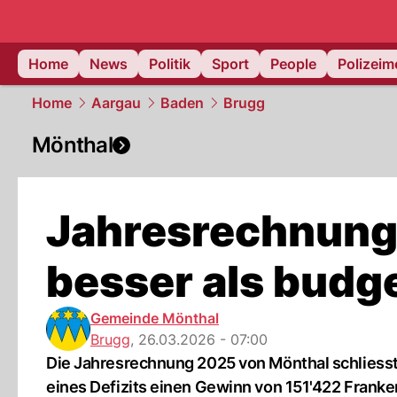
Home
News
Politik
Sport
People
Polizei
Home
Aargau
Baden
Brugg
Mönthal
Jahresrechnung
besser als budge
Gemeinde Mönthal
Brugg
,
26.03.2026 - 07:00
Die Jahresrechnung 2025 von Mönthal schliesst 
eines Defizits einen Gewinn von 151'422 Franke