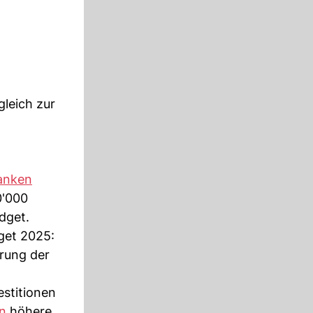
gleich zur
anken
0'000
dget.
et 2025:
hrung der
estitionen
n
höhere