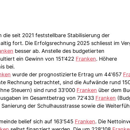
die seit 2021 feststellbare Stabilisierung der
tig fort. Die Erfolgsrechnung 2025 schliesst im Ver
anken
besser ab. Anstelle des budgetierten
ultiert ein Gewinn von 151'422
Franken
. Höhere
s bei.
nken
wurde der prognostizierte Ertrag um 44'657
Fr
mte Rechnung betrachtet, sind die Aufwände rund 15
(ohne Steuern) sind rund 33'000
Franken
über dem Bu
oausgaben im Gesamtbetrag von 72'433
Franken
(Budg
 Sanierung der Schulhausstrasse sowie die Weiterfü
einde belief sich auf 163'545
Franken
. Die Nettoinv
nken
selbst finanziert werden. Die um 228'108
Franke