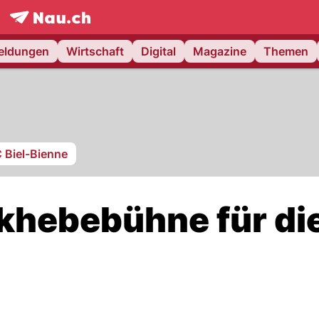
frontpage.
NAU.ch
meldungen
Wirtschaft
Digital
Magazine
Themen
 Biel-Bienne
nkhebebühne für di