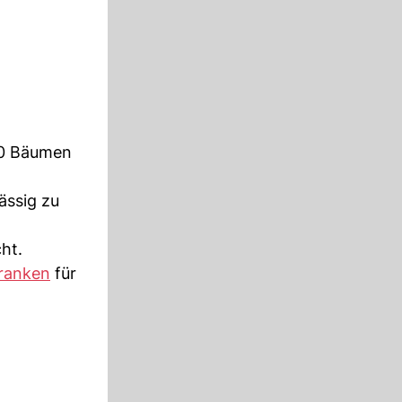
000 Bäumen
ässig zu
ht.
ranken
für