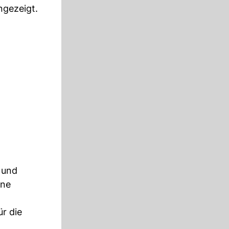
ngezeigt.
 und
ine
r die