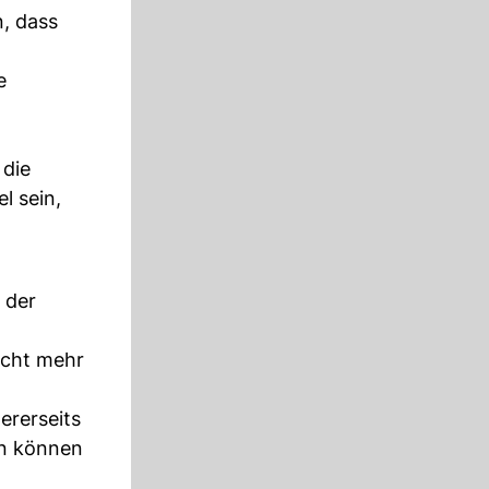
n, dass
e
 die
l sein,
 der
icht mehr
ererseits
en können