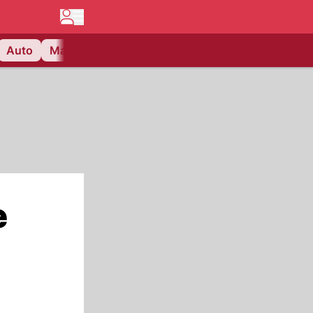
Auto
Matchcenter
Videos
Nau Plus
Lifestyle
e