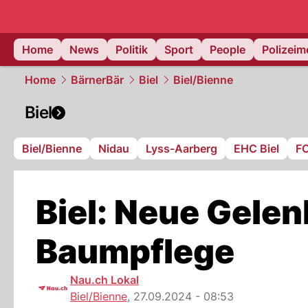
Home
News
Politik
Sport
People
Polizei
Home
BärnerBär
Biel
Biel/Bienne
Biel
Biel/Bienne
Nidau
Lyss-Aarberg
EHC Biel
FC
Biel: Neue Gele
Baumpflege
Nau.ch Lokal
Biel/Bienne
,
27.09.2024 - 08:53