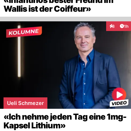
Wallis ist der Coiffeur»
Art
8
1h
Interaktion
Ueli Schmezer
«Ich nehme jeden Tag eine 1mg-
Kapsel Lithium»