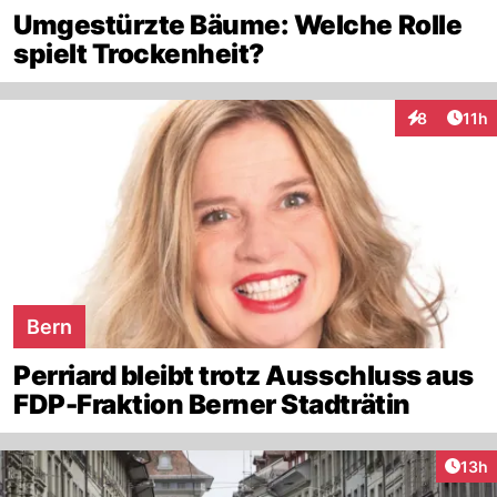
Umgestürzte Bäume: Welche Rolle
spielt Trockenheit?
Artik
8
11h
Interaktione
Bern
Perriard bleibt trotz Ausschluss aus
FDP-Fraktion Berner Stadträtin
Artik
13h