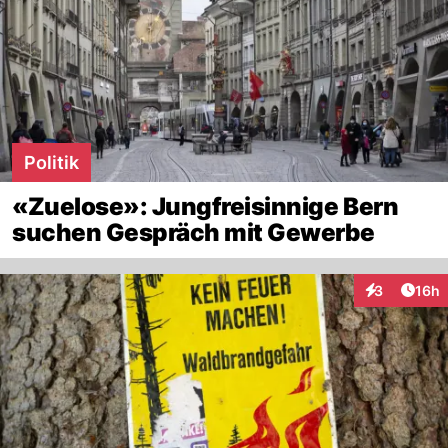
Politik
«Zuelose»: Jungfreisinnige Bern
suchen Gespräch mit Gewerbe
Artik
3
16h
Interaktione