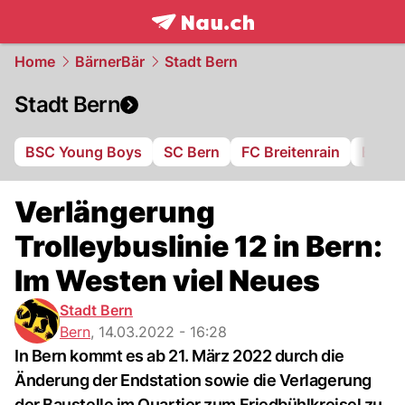
frontpage.
NAU.ch
Home
BärnerBär
Stadt Bern
Stadt Bern
BSC Young Boys
SC Bern
FC Breitenrain
BSV B
Verlängerung
Trolleybuslinie 12 in Bern:
Im Westen viel Neues
Stadt Bern
Bern
,
14.03.2022 - 16:28
In Bern kommt es ab 21. März 2022 durch die
Änderung der Endstation sowie die Verlagerung
der Baustelle im Quartier zum Friedbühlkreisel zu