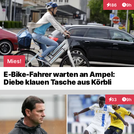
Arti
186
9h
Interaktionen
Mies!
E-Bike-Fahrer warten an Ampel:
Diebe klauen Tasche aus Körbli
Arti
33
9h
Interaktionen