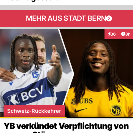
MEHR AUS STADT BERN
Arti
36
8h
Interaktionen
Schweiz-Rückkehrer
YB verkündet Verpflichtung von