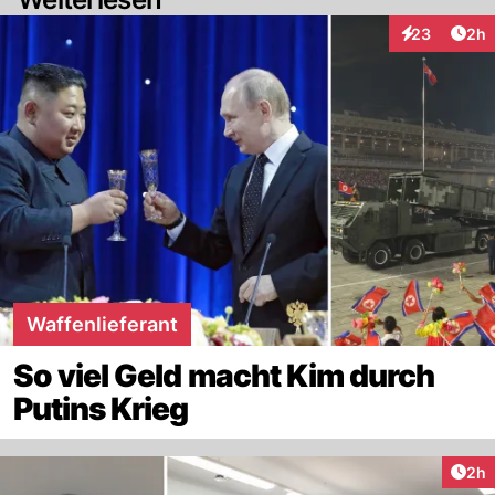
Arti
23
2h
Interaktionen
Waffenlieferant
So viel Geld macht Kim durch
Putins Krieg
Arti
2h