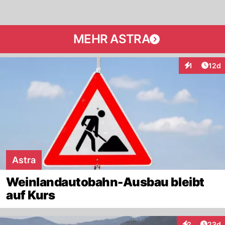
MEHR ASTRA
Artik
1
12d
Interaktione
Astra
Weinlandautobahn-Ausbau bleibt
auf Kurs
Artik
2
23d