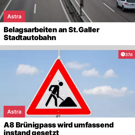
Astra
Belagsarbeiten an St.Galler
Stadtautobahn
Artik
37d
Astra
A8 Brünigpass wird umfassend
instand gesetzt