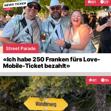
Arti
601
25'
Interaktionen
Street Parade
«Ich habe 250 Franken fürs Love-
Mobile-Ticket bezahlt»
Arti
161
3h
Interaktionen