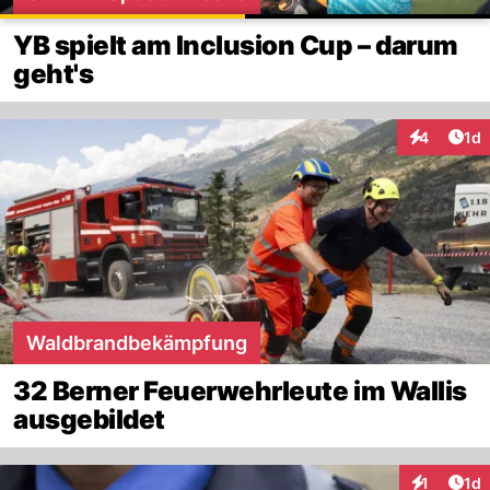
YB spielt am Inclusion Cup – darum
geht's
Art
4
1d
Interaktion
Waldbrandbekämpfung
32 Berner Feuerwehrleute im Wallis
ausgebildet
Art
1
1d