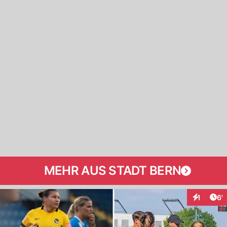
MEHR AUS STADT BERN
Art
1
6'
Interaktio