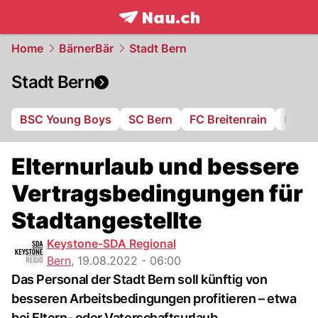
frontpage.
NAU.ch
Home
BärnerBär
Stadt Bern
Stadt Bern
BSC Young Boys
SC Bern
FC Breitenrain
BSV B
Elternurlaub und bessere
Vertragsbedingungen für
Stadtangestellte
Keystone-SDA Regional
Bern
,
19.08.2022 - 06:00
Das Personal der Stadt Bern soll künftig von
besseren Arbeitsbedingungen profitieren – etwa
bei Eltern- oder Vaterschaftsurlaub.