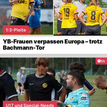
1:3-Pleite
YB-Frauen verpassen Europa – trotz
Bachmann-Tor
Arti
5h
U17 und Special-Needs