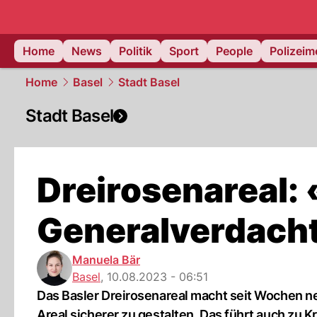
Home
News
Politik
Sport
People
Polizei
Home
Basel
Stadt Basel
Stadt Basel
Dreirosenareal:
Generalverdach
Manuela Bär
Basel
,
10.08.2023 - 06:51
Das Basler Dreirosenareal macht seit Wochen n
Areal sicherer zu gestalten. Das führt auch zu Kri