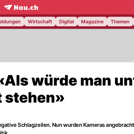
frontpage.
NAU.ch
meldungen
Wirtschaft
Digital
Magazine
Themen
 «Als würde man un
t stehen»
egative Schlagzeilen. Nun wurden Kameras angebracht
tik.