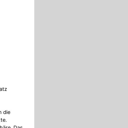
atz
h die
te.
phäre. Das