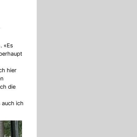
r
. «Es
überhaupt
ch hier
en
ch die
 auch ich