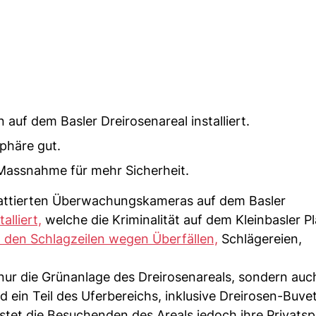
f dem Basler Dreirosenareal installiert.
sphäre gut.
Massnahme für mehr Sicherheit.
ebattierten Überwachungskameras auf dem Basler
lliert,
welche die Kriminalität auf dem Kleinbasler Pl
 den Schlagzeilen wegen Überfällen,
Schlägereien,
nur die Grünanlage des Dreirosenareals, sondern auc
 ein Teil des Uferbereichs, inklusive Dreirosen-Buvet
ostet die Besuchenden des Areals jedoch ihre Privats