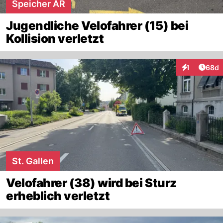
Speicher AR
Jugendliche Velofahrer (15) bei
Kollision verletzt
Artik
1
68d
Interaktione
St. Gallen
Velofahrer (38) wird bei Sturz
erheblich verletzt