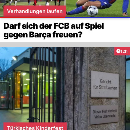
Verhandlungen laufen
Darf sich der FCB auf Spiel
gegen Barça freuen?
Artik
12h
Türkisches Kinderfest