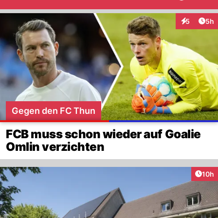
Arti
5
5h
Interaktion
Gegen den FC Thun
FCB muss schon wieder auf Goalie
Omlin verzichten
Artik
10h