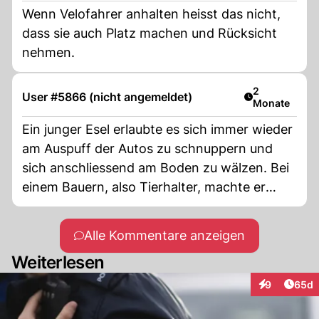
Wenn Velofahrer anhalten heisst das nicht,
dass sie auch Platz machen und Rücksicht
nehmen.
Artikel veröff
2
User #5866 (nicht angemeldet)
Monate
Ein junger Esel erlaubte es sich immer wieder
am Auspuff der Autos zu schnuppern und
sich anschliessend am Boden zu wälzen. Bei
einem Bauern, also Tierhalter, machte er
dasselbe mit der Ausnahme neben dem Auto,
alle 4 Hufe waren 3cm unter der Karosserie,
Alle Kommentare anzeigen
er öffnete kurz die Türe, löste die
Weiterlesen
Handbremse und das Hinterrad rollte über
alle 4 Hufe. Der Esel wurde dieses Jahr 22
Artik
9
65d
Interaktionen
und ist nach wie vor herzensgut. Ich war