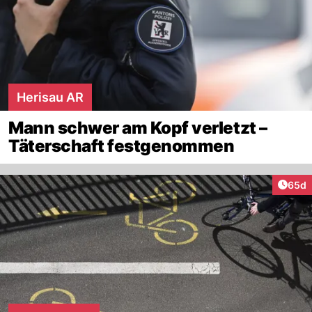
bloss Zuschauer mit der Eselmutter an der
Leine.
Herisau AR
Mann schwer am Kopf verletzt –
Täterschaft festgenommen
Artik
65d