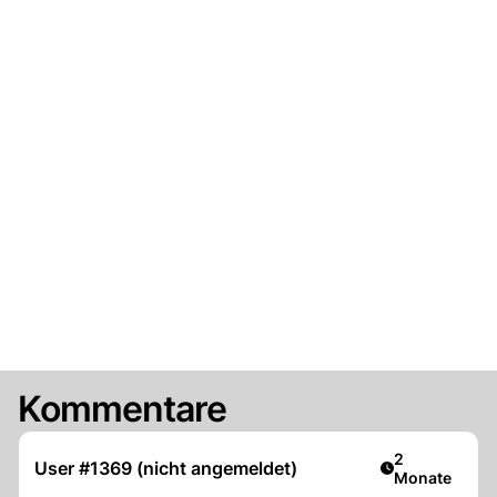
Kommentare
Artikel veröff
2
User #1369 (nicht angemeldet)
Monate