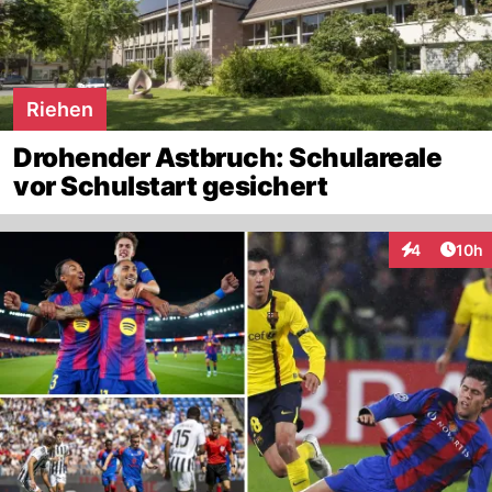
Riehen
Drohender Astbruch: Schulareale
vor Schulstart gesichert
Artik
4
10h
Interaktione