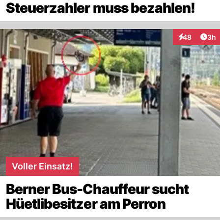
Steuerzahler muss bezahlen!
Arti
48
3h
Interaktionen
Voller Einsatz!
Berner Bus-Chauffeur sucht
Hüetlibesitzer am Perron