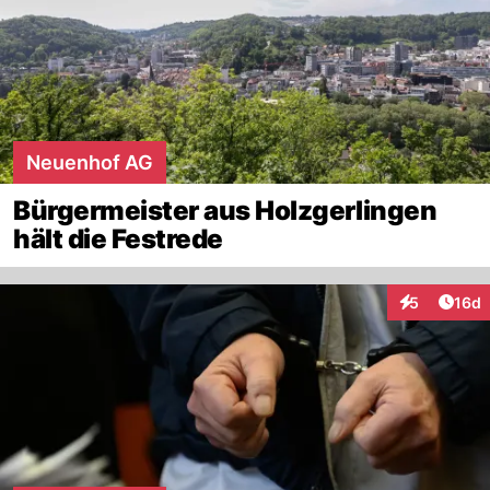
Neuenhof AG
Bürgermeister aus Holzgerlingen
hält die Festrede
Artik
5
16d
Interaktione