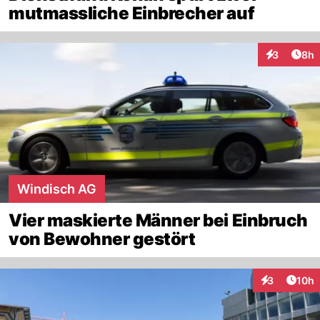
mutmassliche Einbrecher auf
Arti
3
8h
Interaktion
Windisch AG
Vier maskierte Männer bei Einbruch
von Bewohner gestört
Artik
3
10h
Interaktione