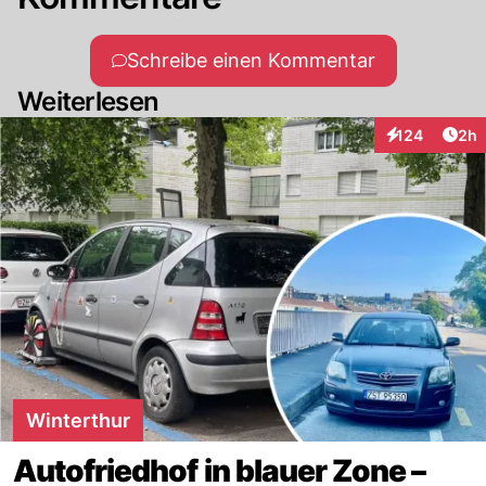
Schreibe einen Kommentar
Weiterlesen
Arti
124
2h
Interaktionen
Winterthur
Autofriedhof in blauer Zone –