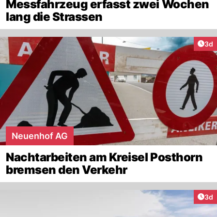
Messfahrzeug erfasst zwei Wochen
lang die Strassen
Arti
3d
Neuenhof AG
Nachtarbeiten am Kreisel Posthorn
bremsen den Verkehr
Arti
3d