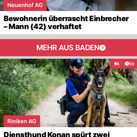
Neuenhof AG
Bewohnerin überrascht Einbrecher
– Mann (42) verhaftet
MEHR AUS BADEN
Arti
8
5h
Interaktion
Riniken AG
Diensthund Konan spürt zwei