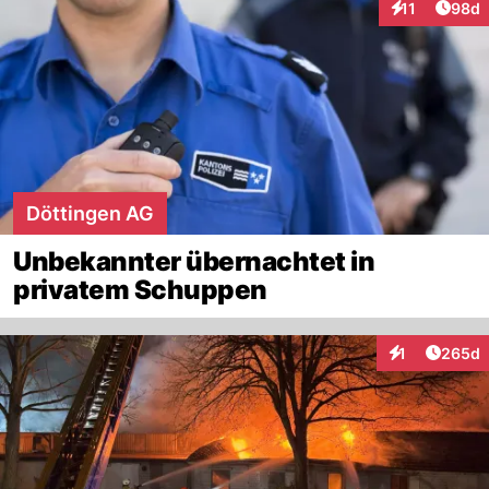
Artik
11
98d
Interaktionen
Döttingen AG
Unbekannter übernachtet in
privatem Schuppen
Artikel
1
265d
Interaktionen