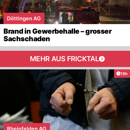
Döttingen AG
Brand in Gewerbehalle – grosser
Sachschaden
MEHR AUS FRICKTAL
Artik
19h
Rheinfelden AG