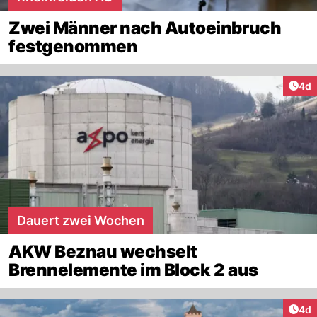
Zwei Männer nach Autoeinbruch
festgenommen
Arti
4d
Dauert zwei Wochen
AKW Beznau wechselt
Brennelemente im Block 2 aus
Arti
4d