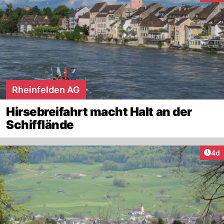
Rheinfelden AG
Hirsebreifahrt macht Halt an der
Schifflände
Arti
4d