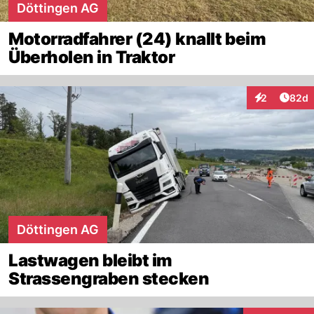
Döttingen AG
Motorradfahrer (24) knallt beim
Überholen in Traktor
Artik
2
82d
Interaktionen
Döttingen AG
Lastwagen bleibt im
Strassengraben stecken