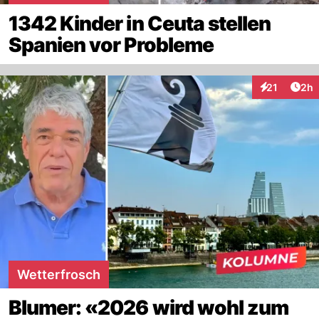
1342 Kinder in Ceuta stellen
Spanien vor Probleme
Arti
21
2h
Interaktione
Wetterfrosch
Blumer: «2026 wird wohl zum