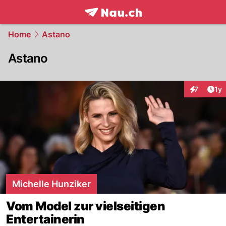
frontpage.
NAU.ch
Home
Astano
Astano
Art
7
1y
Interaktion
Michelle Hunziker
Vom Model zur vielseitigen
Entertainerin