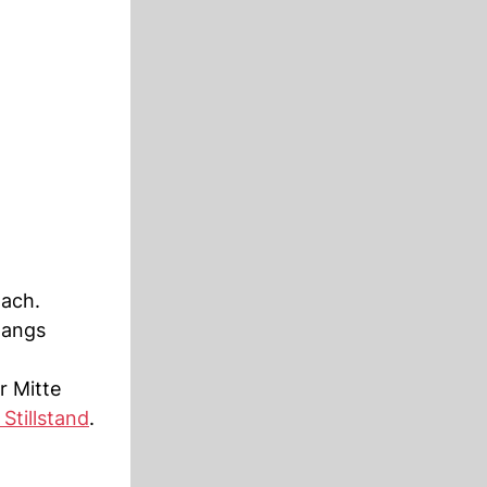
nach.
gangs
r Mitte
Stillstand
.