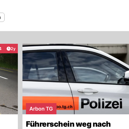
h
Artikel veröffentlicht:
4
2y
teraktionen
Arbon TG
Führerschein weg nach